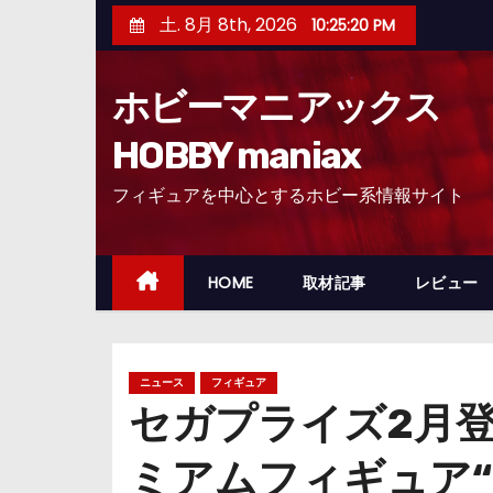
コ
土. 8月 8th, 2026
10:25:21 PM
ン
テ
ホビーマニアックス
ン
ツ
HOBBY maniax
へ
フィギュアを中心とするホビー系情報サイト
ス
キ
ッ
HOME
取材記事
レビュー
プ
ニュース
フィギュア
セガプライズ2月登
ミアムフィギュア“コ