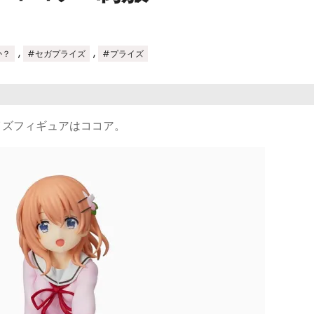
,
,
か？
#セガプライズ
#プライズ
イズフィギュアはココア。