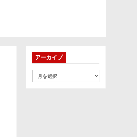
アーカイブ
ア
ー
カ
イ
ブ