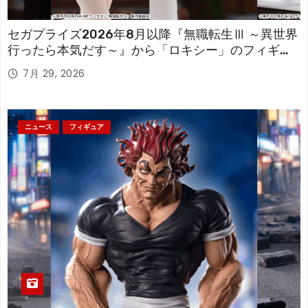
セガプライズ2026年8月以降『無職転生Ⅲ ～異世界
行ったら本気だす～』から「ロキシー」のフィギュ
アが登場！
7月 29, 2026
ニュース
フィギュア