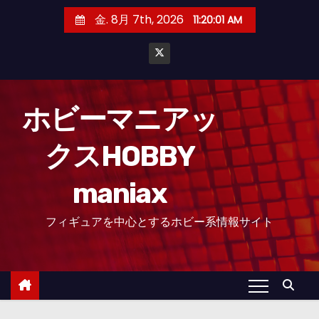
コ
金. 8月 7th, 2026
11:20:02 AM
ン
テ
ン
ツ
へ
ホビーマニアッ
ス
クスHOBBY
キ
ッ
maniax
プ
フィギュアを中心とするホビー系情報サイト