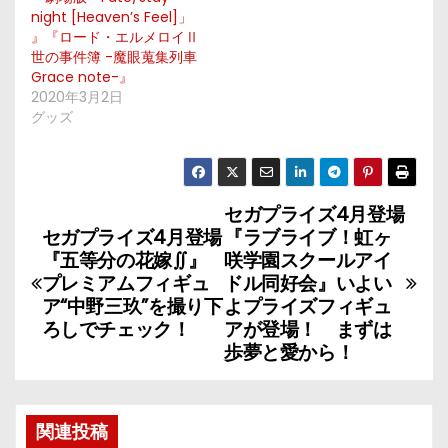
night [Heaven’s Feel]」
』『ロード・エルメロイⅡ
世の事件簿 -魔眼蒐集列車
Grace note-』
2020年3月2日
グッズ
セガプライズ4月登場
投
セガプライズ4月登場
『ラブライブ！虹ヶ
稿
『五等分の花嫁∬』
咲学園スクールアイ
プレミアムフィギュ
ドル同好会』いよい
ナ
ア“中野三玖”を撮り下
よプライズフィギュ
ろしでチェック！
アが登場！ まずは
ビ
歩夢と愛から！
ゲ
ー
関連投稿