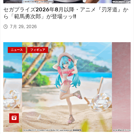
セガプライズ2026年8月以降・アニメ『刃牙道』か
ら「範馬勇次郎」が登場ッッ!!
7月 29, 2026
ニュース
フィギュア