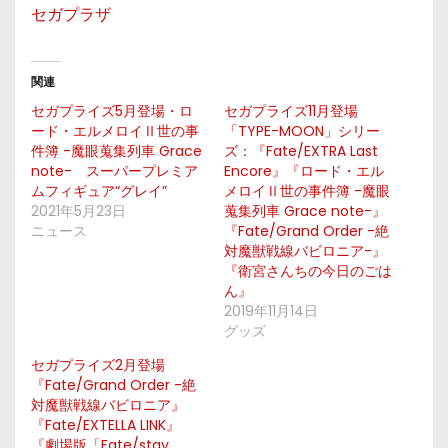
セガプラザ
関連
セガプライズ5月登場・ロ
セガプライズ11月登場
ード・エルメロイⅡ世の事
「TYPE-MOON」シリー
件簿 -魔眼蒐集列車 Grace
ズ：『Fate/EXTRA Last
note- スーパープレミア
Encore』『ロード・エル
ムフィギュア“グレイ”
メロイⅡ世の事件簿 -魔眼
2021年5月23日
蒐集列車 Grace note-』
ニュース
『Fate/Grand Order -絶
対魔獣戦線バビロニア-』
『衛宮さんちの今日のごは
ん』
2019年11月14日
グッズ
セガプライズ2月登場
『Fate/Grand Order -絶
対魔獣戦線バビロニア』
『Fate/EXTELLA LINK』
『劇場版「Fate/stay