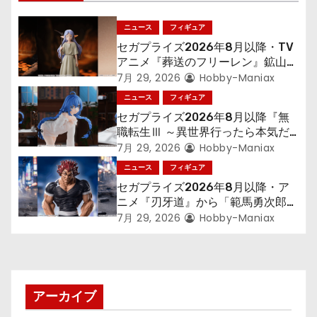
シ
ニュース
フィギュア
ョ
セガプライズ2026年8月以降・TV
アニメ『葬送のフリーレン』鉱山で
ン
300年働くことになっっちゃった
7月 29, 2026
Hobby-Maniax
「フリーレン」を立体化！
ニュース
フィギュア
セガプライズ2026年8月以降『無
職転生Ⅲ ～異世界行ったら本気だ
す～』から「ロキシー」のフィギュ
7月 29, 2026
Hobby-Maniax
アが登場！
ニュース
フィギュア
セガプライズ2026年8月以降・ア
ニメ『刃牙道』から「範馬勇次郎」
が登場ッッ!!
7月 29, 2026
Hobby-Maniax
アーカイブ