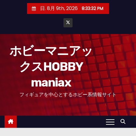
コ
日. 8月 9th, 2026
8:33:33 PM
ン
テ
ン
ツ
へ
ホビーマニアッ
ス
クスHOBBY
キ
ッ
maniax
プ
フィギュアを中心とするホビー系情報サイト