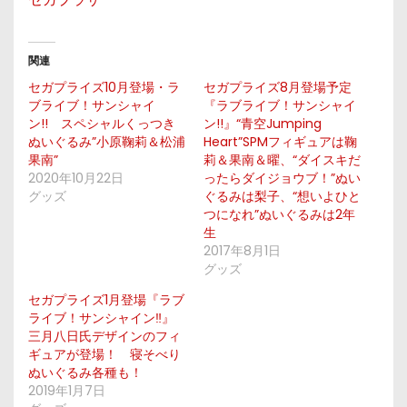
関連
セガプライズ10月登場・ラ
セガプライズ8月登場予定
ブライブ！サンシャイ
『ラブライブ！サンシャイ
ン!! スペシャルくっつき
ン!!』“青空Jumping
ぬいぐるみ”小原鞠莉＆松浦
Heart”SPMフィギュアは鞠
果南”
莉＆果南＆曜、“ダイスキだ
2020年10月22日
ったらダイジョウブ！”ぬい
グッズ
ぐるみは梨子、“想いよひと
つになれ”ぬいぐるみは2年
生
2017年8月1日
グッズ
セガプライズ1月登場『ラブ
ライブ！サンシャイン‼』
三月八日氏デザインのフィ
ギュアが登場！ 寝そべり
ぬいぐるみ各種も！
2019年1月7日