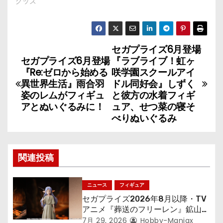
グッズ
セガプライズ6月登場
投
セガプライズ6月登場
『ラブライブ！虹ヶ
稿
『Re:ゼロから始める
咲学園スクールアイ
異世界生活』雨合羽
ドル同好会』しずく
ナ
姿のレムがフィギュ
と彼方の水着フィギ
アとぬいぐるみに！
ュア、せつ菜の寝そ
ビ
べりぬいぐるみ
ゲ
ー
関連投稿
シ
ニュース
フィギュア
ョ
セガプライズ2026年8月以降・TV
アニメ『葬送のフリーレン』鉱山で
ン
300年働くことになっっちゃった
7月 29, 2026
Hobby-Maniax