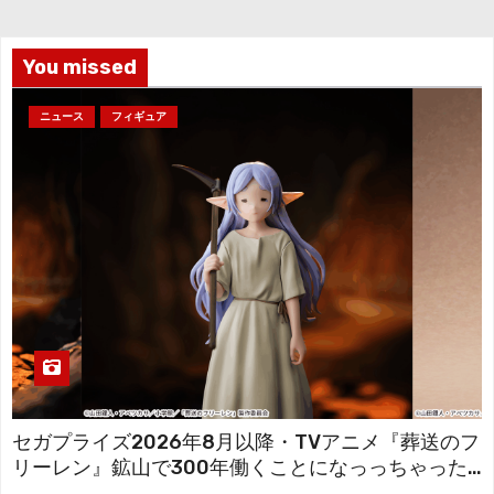
ブ
You missed
ニュース
フィギュア
セガプライズ2026年8月以降・TVアニメ『葬送のフ
リーレン』鉱山で300年働くことになっっちゃった
「フリーレン」を立体化！