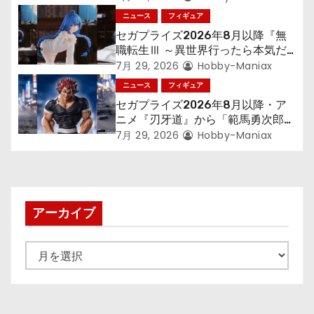
「フリーレン」を立体化！
ニュース
フィギュア
セガプライズ2026年8月以降『無
職転生Ⅲ ～異世界行ったら本気だ
す～』から「ロキシー」のフィギュ
7月 29, 2026
Hobby-Maniax
アが登場！
ニュース
フィギュア
セガプライズ2026年8月以降・ア
ニメ『刃牙道』から「範馬勇次郎」
が登場ッッ!!
7月 29, 2026
Hobby-Maniax
アーカイブ
ア
ー
カ
イ