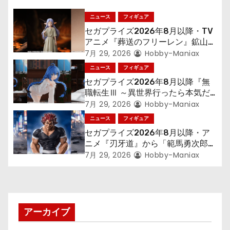
ー
ニュース
フィギュア
シ
セガプライズ2026年8月以降・TV
アニメ『葬送のフリーレン』鉱山で
ョ
300年働くことになっっちゃった
7月 29, 2026
Hobby-Maniax
「フリーレン」を立体化！
ニュース
フィギュア
ン
セガプライズ2026年8月以降『無
職転生Ⅲ ～異世界行ったら本気だ
す～』から「ロキシー」のフィギュ
7月 29, 2026
Hobby-Maniax
アが登場！
ニュース
フィギュア
セガプライズ2026年8月以降・ア
ニメ『刃牙道』から「範馬勇次郎」
が登場ッッ!!
7月 29, 2026
Hobby-Maniax
アーカイブ