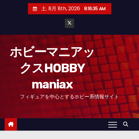
コ
土. 8月 8th, 2026
8:16:35 AM
ン
テ
ン
ツ
へ
ホビーマニアッ
ス
クスHOBBY
キ
ッ
maniax
プ
フィギュアを中心とするホビー系情報サイト