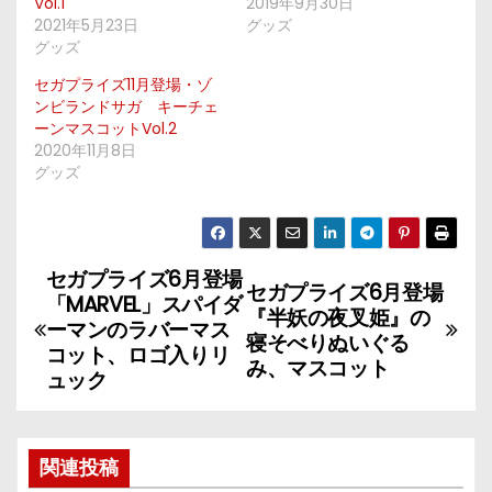
Vol.1
2019年9月30日
2021年5月23日
グッズ
グッズ
セガプライズ11月登場・ゾ
ンビランドサガ キーチェ
ーンマスコットVol.2
2020年11月8日
グッズ
セガプライズ6月登場
投
セガプライズ6月登場
「MARVEL」スパイダ
『半妖の夜叉姫』の
稿
ーマンのラバーマス
寝そべりぬいぐる
コット、ロゴ入りリ
み、マスコット
ナ
ュック
ビ
ゲ
関連投稿