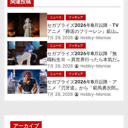
ゲ
関連投稿
ー
ニュース
フィギュア
シ
セガプライズ2026年8月以降・TV
アニメ『葬送のフリーレン』鉱山で
ョ
300年働くことになっっちゃった
7月 29, 2026
Hobby-Maniax
「フリーレン」を立体化！
ニュース
フィギュア
ン
セガプライズ2026年8月以降『無
職転生Ⅲ ～異世界行ったら本気だ
す～』から「ロキシー」のフィギュ
7月 29, 2026
Hobby-Maniax
アが登場！
ニュース
フィギュア
セガプライズ2026年8月以降・ア
ニメ『刃牙道』から「範馬勇次郎」
が登場ッッ!!
7月 29, 2026
Hobby-Maniax
アーカイブ