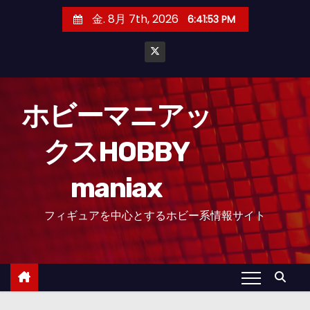
コ
金. 8月 7th, 2026
6:41:53 PM
ン
テ
ン
ツ
へ
ホビーマニアッ
ス
クスHOBBY
キ
ッ
maniax
プ
フィギュアを中心とするホビー系情報サイト