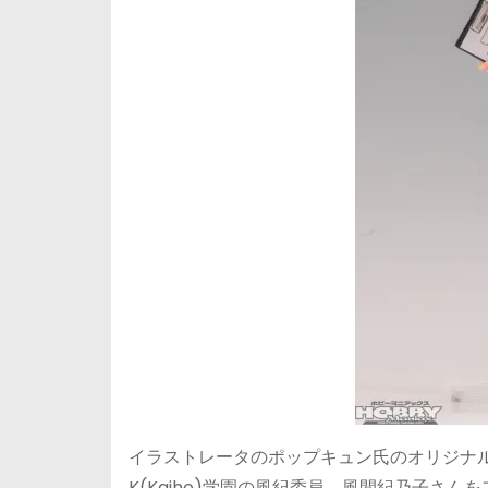
イラストレータのポップキュン氏のオリジナ
K(Kaiho)学園の風紀委員、風間紀乃子さ