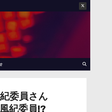
せ
風紀委員さん
の風紀委員!?