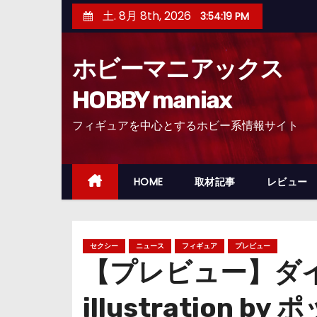
コ
土. 8月 8th, 2026
3:54:20 PM
ン
テ
ホビーマニアックス
ン
ツ
HOBBY maniax
へ
フィギュアを中心とするホビー系情報サイト
ス
キ
ッ
HOME
取材記事
レビュー
プ
セクシー
ニュース
フィギュア
プレビュー
【プレビュー】ダ
illustration