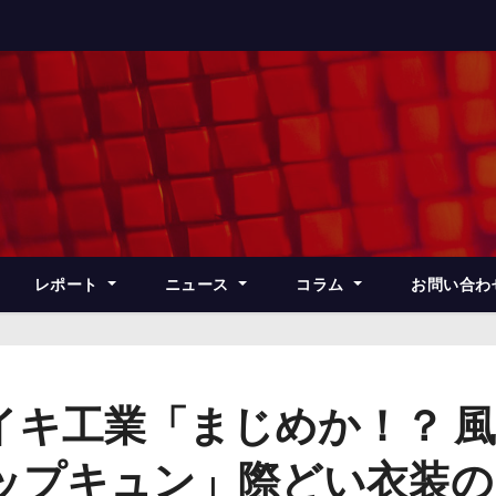
レポート
ニュース
コラム
お問い合わ
イキ工業「まじめか！？ 
 by ポップキュン」際どい衣装