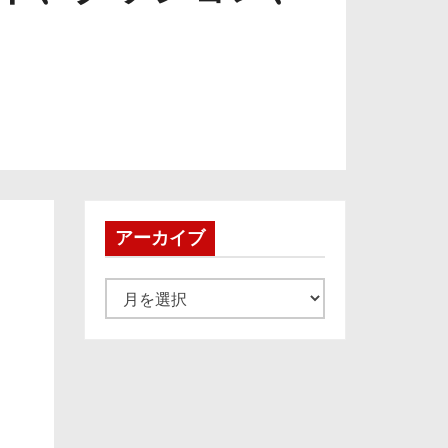
アーカイブ
ア
ー
カ
イ
ブ