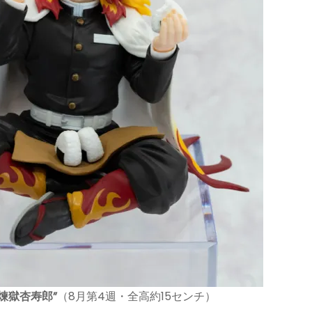
煉獄杏寿郎”
（8月第4週・全高約15センチ）