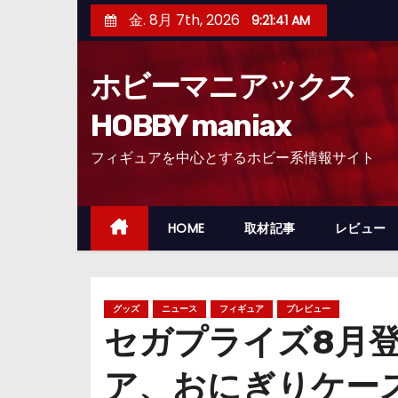
コ
金. 8月 7th, 2026
9:21:42 AM
ン
テ
ホビーマニアックス
ン
ツ
HOBBY maniax
へ
フィギュアを中心とするホビー系情報サイト
ス
キ
ッ
HOME
取材記事
レビュー
プ
グッズ
ニュース
フィギュア
プレビュー
セガプライズ8月
ア、おにぎりケー