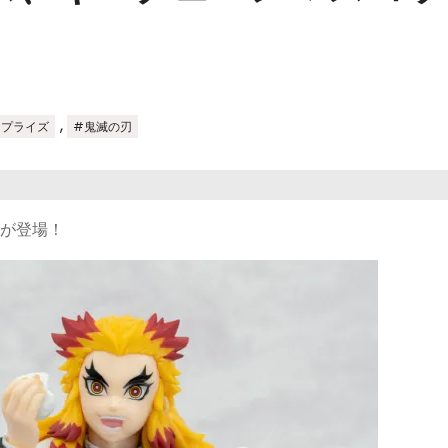
,
#プライズ
#鬼滅の刃
ズが登場！