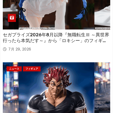
セガプライズ2026年8月以降『無職転生Ⅲ ～異世界
行ったら本気だす～』から「ロキシー」のフィギュ
アが登場！
7月 29, 2026
ニュース
フィギュア