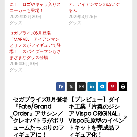
に！ ロゴやキャラ入りス
ア、アイアンマンのぬいぐ
ニーカーも登場！
るみ
2022年12月20日
2021年3月29日
グッズ
グッズ
セガプライズ6月登場
「MARVEL」アイアンマン
とサノスがフィギュアで登
場！ スパイダーマンもさ
まざまなグッズ登場
2019年6月10日
グッズ
セガプライズ8月登場
【プレビュー】ダイ
投
『Fate/Grand
キ工業「片翼のジシ
稿
Order』アサシン／
ア Vispo ORIGINAL」
クレオパトラがボリ
Vispo氏原型のイベン
ナ
ュームたっぷりのフ
トキットを完成品フ
ィギュアに！
ィギュア化！