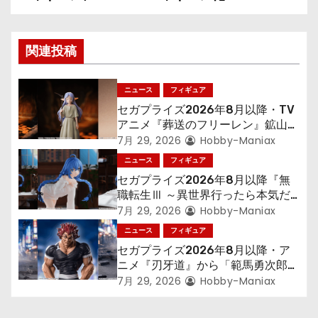
ビ
ゲ
関連投稿
ー
シ
ニュース
フィギュア
セガプライズ2026年8月以降・TV
ョ
アニメ『葬送のフリーレン』鉱山で
300年働くことになっっちゃった
7月 29, 2026
Hobby-Maniax
ン
「フリーレン」を立体化！
ニュース
フィギュア
セガプライズ2026年8月以降『無
職転生Ⅲ ～異世界行ったら本気だ
す～』から「ロキシー」のフィギュ
7月 29, 2026
Hobby-Maniax
アが登場！
ニュース
フィギュア
セガプライズ2026年8月以降・ア
ニメ『刃牙道』から「範馬勇次郎」
が登場ッッ!!
7月 29, 2026
Hobby-Maniax