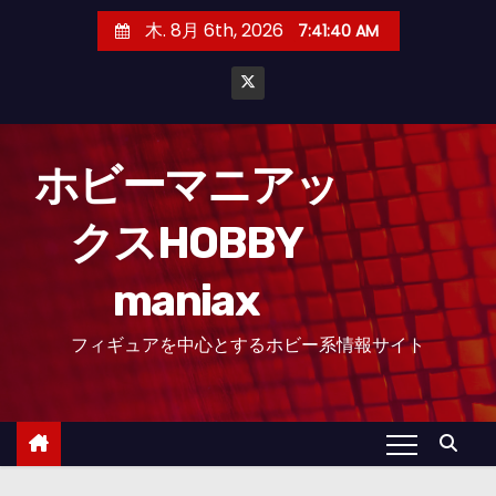
コ
木. 8月 6th, 2026
7:41:41 AM
ン
テ
ン
ツ
へ
ホビーマニアッ
ス
クスHOBBY
キ
ッ
maniax
プ
フィギュアを中心とするホビー系情報サイト