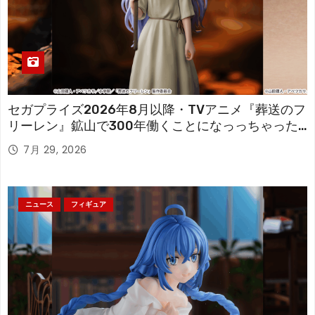
セガプライズ2026年8月以降・TVアニメ『葬送のフ
リーレン』鉱山で300年働くことになっっちゃった
「フリーレン」を立体化！
7月 29, 2026
ニュース
フィギュア