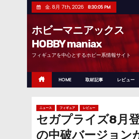
コ
金. 8月 7th, 2026
8:30:06 PM
ン
テ
ホビーマニアックス
ン
ツ
HOBBY maniax
へ
フィギュアを中心とするホビー系情報サイト
ス
キ
ッ
HOME
取材記事
レビュー
プ
ニュース
フィギュア
レビュー
セガプライズ8月登
の中破バージョン