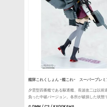
艦隊これくしょん -艦これ- スーパープレミ
夕雲型四番艦である駆逐艦、長波改二は以前
負った中破バージョン。各所が破損した状態
© DMM / C2 / KADOKAWA