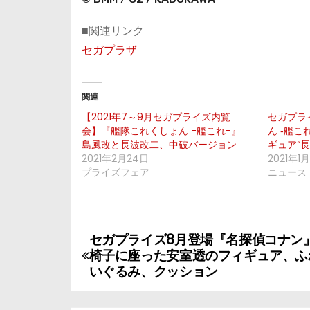
■関連リンク
セガプラザ
関連
【2021年7～9月セガプライズ内覧
セガプラ
会】『艦隊これくしょん -艦これ-』
ん ‐艦
島風改と長波改二、中破バージョン
ギュア“長
2021年2月24日
2021年1
プライズフェア
ニュース
セガプライズ8月登場『名探偵コナン
投
椅子に座った安室透のフィギュア、ふ
稿
いぐるみ、クッション
ナ