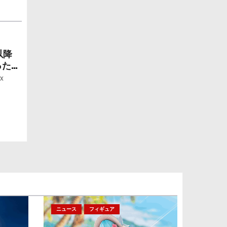
以降
ったら
ー」
x
ニュース
フィギュア