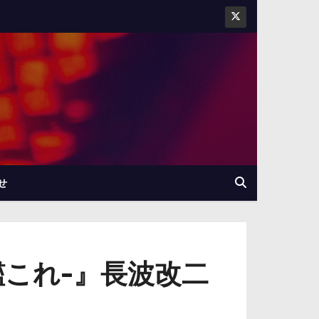
せ
艦これ-』長波改二