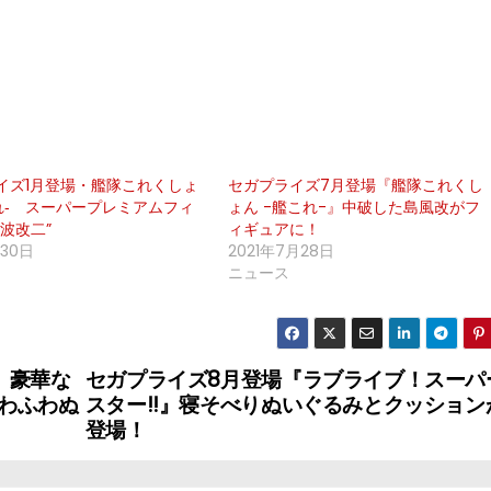
イズ1月登場・艦隊これくしょ
セガプライズ7月登場『艦隊これくし
これ‐ スーパープレミアムフィ
ょん -艦これ-』中破した島風改がフ
波改二”
ィギュアに！
月30日
2021年7月28日
ニュース
』豪華な
セガプライズ8月登場『ラブライブ！スーパ
わふわぬ
スター!!』寝そべりぬいぐるみとクッション
登場！