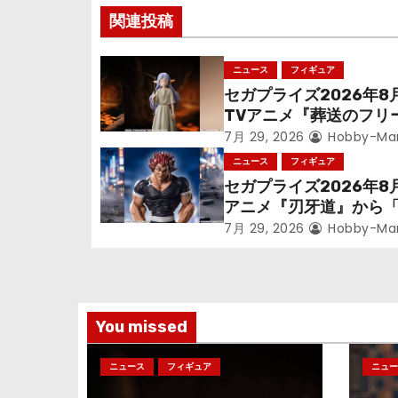
関連投稿
ビ
ゲ
ニュース
フィギュア
セガプライズ2026年8
ー
TVアニメ『葬送のフリ
シ
ン』鉱山で300年働く
7月 29, 2026
Hobby-Ma
っっちゃった「フリー
ニュース
フィギュア
ョ
立体化！
セガプライズ2026年8
アニメ『刃牙道』から
ン
次郎」が登場ッッ!!
7月 29, 2026
Hobby-Ma
You missed
ニュース
フィギュア
ニュー