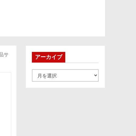
品サ
アーカイブ
ア
ー
カ
イ
ブ