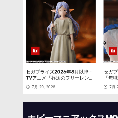
セガプライズ2026年8月以降・
セガプ
TVアニメ『葬送のフリーレン』
『無職
鉱山で300年働くことになっっ
本気だ
7月 29, 2026
7月 2
ちゃった「フリーレン」を立体
のフィ
化！