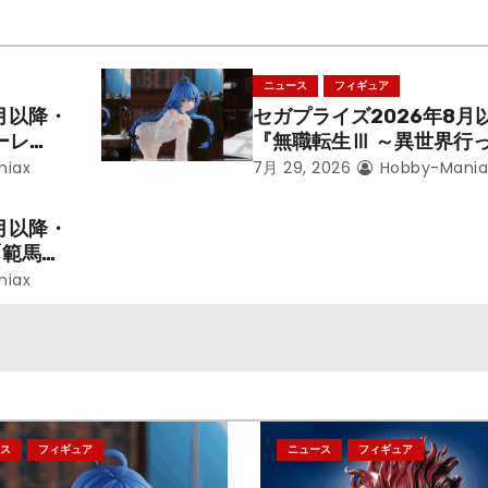
ニュース
フィギュア
月以降・
セガプライズ2026年8月
ーレ
『無職転生Ⅲ ～異世界行
ことにな
本気だす～』から「ロキシ
niax
7月 29, 2026
Hobby-Mania
レン」を
のフィギュアが登場！
月以降・
「範馬勇
niax
ス
フィギュア
ニュース
フィギュア