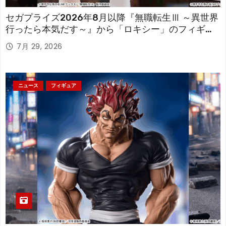
セガプライズ2026年8月以降『無職転生Ⅲ ～異世界
行ったら本気だす～』から「ロキシー」のフィギュ
アが登場！
7月 29, 2026
ニュース
フィギュア