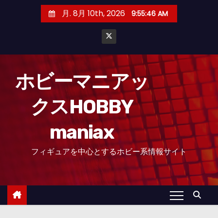
コ
月. 8月 10th, 2026
9:55:47 AM
ン
テ
ン
ツ
へ
ホビーマニアッ
ス
クスHOBBY
キ
ッ
maniax
プ
フィギュアを中心とするホビー系情報サイト