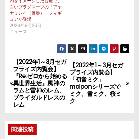
内をイメージした台座で、
白いプラグスーツの「アヤ
ナミレイ（仮称）」フィギ
ュアが登場
2024年8月26日
ニュース
【2022年1～3月セガ
投
【2022年1～3月セガ
プライズ内覧会】
プライズ内覧会】
稿
『Re:ゼロから始める
「初音ミク」
異世界生活』風神の
moiponシリーズで
ナ
ラムと雷神のレム、
ミク、雪ミク、桜ミ
ブライダルドレスの
ク
ビ
レム
ゲ
ー
関連投稿