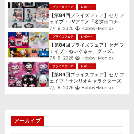
シ
プライズフェア
レポート
ョ
【第84回プライズフェア】セガ フ
ェイブ・TVアニメ『名探偵コナ
ン
ン』TVアニメ『呪術廻戦』『〈物
7月 8, 2026
Hobby-Maniax
語〉シリーズ』「初音ミク」
プライズフェア
レポート
【第84回プライズフェア】セガ フ
ェイブ・ぬいぐるみ、グッズ
『LiSA』『ミニオン』『おさるの
7月 8, 2026
Hobby-Maniax
ジョージ』『ポケットモンスター』
プライズフェア
レポート
【第84回プライズフェア】セガ フ
ェイブ「サンリオキャラクターズ」
7月 8, 2026
Hobby-Maniax
アーカイブ