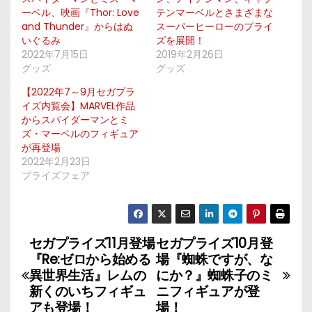
ーベル、映画『Thor: Love
テンマーベルとさまざまな
and Thunder』からはぬ
スーパーヒーローのプライ
いぐるみ
ズを展開！
2022年7月15日
2019年2月26日
グッズ
グッズ
【2022年7～9月セガプラ
イズ内覧会】MARVEL作品
からスパイダーマンとミ
ズ・マーベルのフィギュア
が再登場
2022年2月23日
プライズフェア
セガプライズ11月登場
セガプライズ10月登
投
『Re:ゼロから始める
場『蜘蛛ですが、な
稿
異世界生活』レムの
にか？』蜘蛛子のミ
新くのいちフィギュ
ニフィギュアが登
ナ
アも登場！
場！