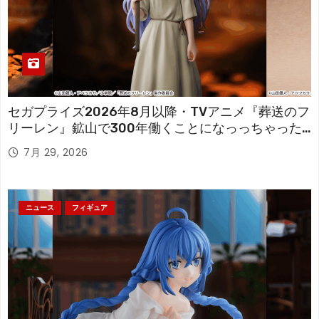
セガプライズ2026年8月以降・TVアニメ『葬送のフ
リーレン』鉱山で300年働くことになっっちゃった
「フリーレン」を立体化！
7月 29, 2026
ニュース
フィギュア