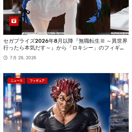
セガプライズ2026年8月以降『無職転生Ⅲ ～異世界
行ったら本気だす～』から「ロキシー」のフィギュ
アが登場！
7月 29, 2026
ニュース
フィギュア