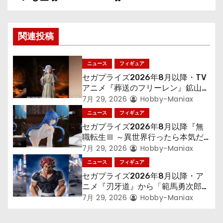
ビ
ゲ
関連投稿
ー
ニュース
フィギュア
シ
セガプライズ2026年8月以降・TV
アニメ『葬送のフリーレン』鉱山で
ョ
300年働くことになっっちゃった
7月 29, 2026
Hobby-Maniax
「フリーレン」を立体化！
ニュース
フィギュア
ン
セガプライズ2026年8月以降『無
職転生Ⅲ ～異世界行ったら本気だ
す～』から「ロキシー」のフィギュ
7月 29, 2026
Hobby-Maniax
アが登場！
ニュース
フィギュア
セガプライズ2026年8月以降・ア
ニメ『刃牙道』から「範馬勇次郎」
が登場ッッ!!
7月 29, 2026
Hobby-Maniax