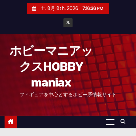
コ
土. 8月 8th, 2026
7:16:37 PM
ン
テ
ン
ツ
へ
ホビーマニアッ
ス
クスHOBBY
キ
ッ
maniax
プ
フィギュアを中心とするホビー系情報サイト