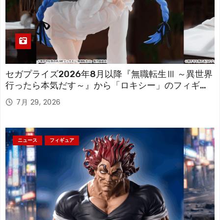
セガプライズ2026年8月以降『無職転生Ⅲ ～異世界
行ったら本気だす～』から「ロキシー」のフィギュ
アが登場！
7月 29, 2026
ニュース
フィギュア