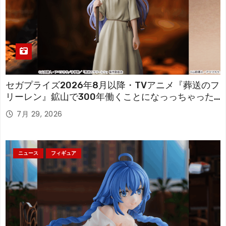
セガプライズ2026年8月以降・TVアニメ『葬送のフ
リーレン』鉱山で300年働くことになっっちゃった
「フリーレン」を立体化！
7月 29, 2026
ニュース
フィギュア