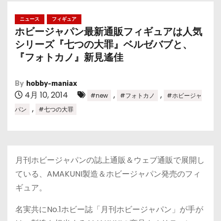
ニュース
フィギュア
ホビージャパン最新通販フィギュアは人気
シリーズ『七つの大罪』ベルゼバブと、
『フォトカノ』新見遙佳
By
hobby-maniax
4月 10, 2014
,
,
#new
#フォトカノ
#ホビージャ
,
パン
#七つの大罪
月刊ホビージャパンの誌上通販＆ウェブ通販で展開し
ている、AMAKUNI製造＆ホビージャパン発売のフィ
ギュア。
名実共にNo.1ホビー誌「月刊ホビージャパン」が手が