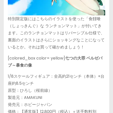
特別限定版にはこちらのイラストを使った「食饉喰
（しょっきんぐ）な ランチョンマット」が付いてき
ます。このランチョンマットはリバーシブル仕様で、
裏面のイラストはさらにショッキングなことになって
いるとか。それは買って確かめましょう！
[colored_box color= yellow]
七つの大罪 ベルゼバ
ブ～暴食の像
1/8スケールフィギュア：全高約21センチ（本体）+台
座約8.5センチ
原型：ひろし（桜前線）
製造元：AMAKUNI
発売元：ホビージャパン
価格：【通常版】12,800円（税込）＋送手数料別