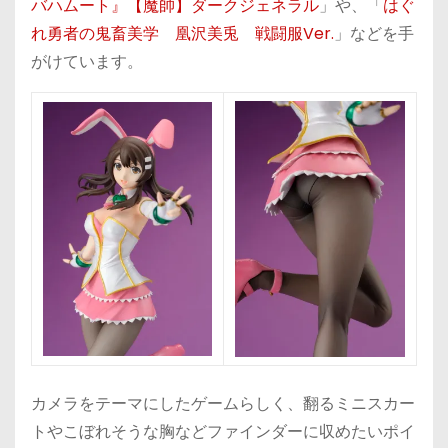
バハムート』【魔帥】ダークジェネラル
」や、「
はぐ
れ勇者の鬼畜美学 凰沢美兎 戦闘服Ver.
」などを手
がけています。
カメラをテーマにしたゲームらしく、翻るミニスカー
トやこぼれそうな胸などファインダーに収めたいポイ