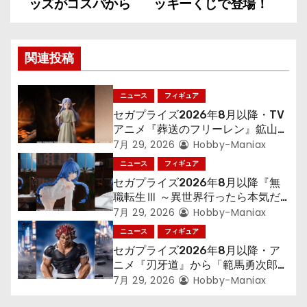
稿
ッズがコスパから
ッキーくじで登場！
ナ
関連投稿
ビ
ゲ
ニュース
フィギュア
セガプライズ2026年8月以降・TV
ー
アニメ『葬送のフリーレン』鉱山で
300年働くことになっっちゃった
シ
7月 29, 2026
Hobby-Maniax
「フリーレン」を立体化！
ニュース
フィギュア
ョ
セガプライズ2026年8月以降『無
職転生Ⅲ ～異世界行ったら本気だ
ン
す～』から「ロキシー」のフィギュ
7月 29, 2026
Hobby-Maniax
アが登場！
ニュース
フィギュア
セガプライズ2026年8月以降・ア
ニメ『刃牙道』から「範馬勇次郎」
が登場ッッ!!
7月 29, 2026
Hobby-Maniax