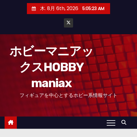
コ
木. 8月 6th, 2026
5:05:25 AM
ン
テ
ン
ツ
へ
ホビーマニアッ
ス
クスHOBBY
キ
ッ
maniax
プ
フィギュアを中心とするホビー系情報サイト