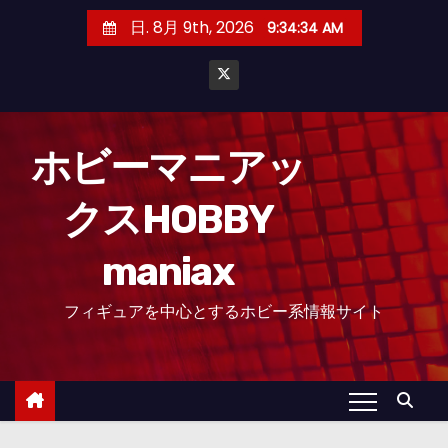
コ
日. 8月 9th, 2026
9:34:35 AM
ン
テ
ン
ツ
へ
ホビーマニアッ
ス
クスHOBBY
キ
ッ
maniax
プ
フィギュアを中心とするホビー系情報サイト