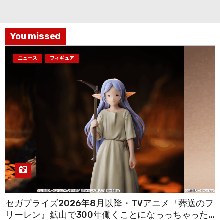
イ
ブ
You missed
ニュース
フィギュア
セガプライズ2026年8月以降・TVアニメ『葬送のフ
リーレン』鉱山で300年働くことになっっちゃった