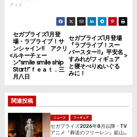
グッズ
セガプライズ1月登
投
セガプライズ1月登場
場・ラブライブ！サ
『ラブライブ！スー
稿
ンシャイン!! アクリ
パースター!!』平安名
ルキーチェー
すみれがフィギュア
ナ
ン“smile smile ship
と寝そべりぬいぐる
Start!”ｆｅａｔ．三
みに！
ビ
月八日
ゲ
ー
関連投稿
シ
ニュース
フィギュア
ョ
セガプライズ2026年8月以降・TV
アニメ『葬送のフリーレン』鉱山で