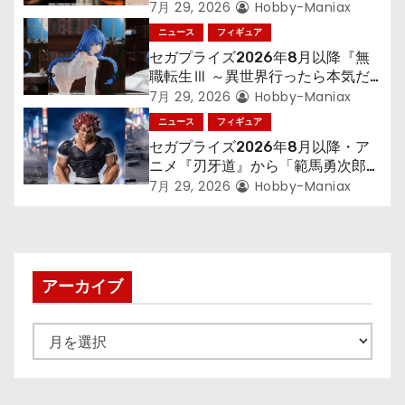
ン
300年働くことになっっちゃった
7月 29, 2026
Hobby-Maniax
「フリーレン」を立体化！
ニュース
フィギュア
セガプライズ2026年8月以降『無
職転生Ⅲ ～異世界行ったら本気だ
す～』から「ロキシー」のフィギュ
7月 29, 2026
Hobby-Maniax
アが登場！
ニュース
フィギュア
セガプライズ2026年8月以降・ア
ニメ『刃牙道』から「範馬勇次郎」
が登場ッッ!!
7月 29, 2026
Hobby-Maniax
アーカイブ
ア
ー
カ