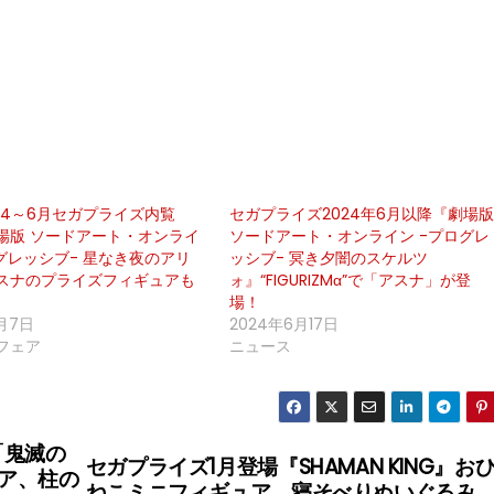
2年4～6月セガプライズ内覧
セガプライズ2024年6月以降『劇場
場版 ソードアート・オンライ
ソードアート・オンライン -プログレ
ログレッシブ- 星なき夜のアリ
ッシブ- 冥き夕闇のスケルツ
スナのプライズフィギュアも
ォ』“FIGURIZMα”で「アスナ」が登
場！
2月7日
2024年6月17日
フェア
ニュース
「鬼滅の
セガプライズ1月登場『SHAMAN KING』お
ア、柱の
ねこミニフィギュア、寝そべりぬいぐるみ