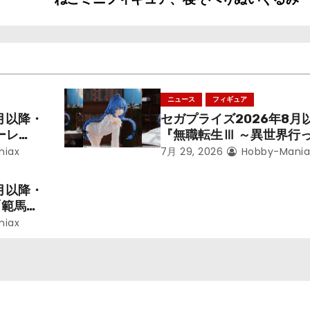
ニュース
フィギュア
月以降・
セガプライズ2026年8月
ーレ
『無職転生Ⅲ ～異世界行
ことにな
本気だす～』から「ロキシ
niax
7月 29, 2026
Hobby-Mania
レン」を
のフィギュアが登場！
月以降・
「範馬勇
niax