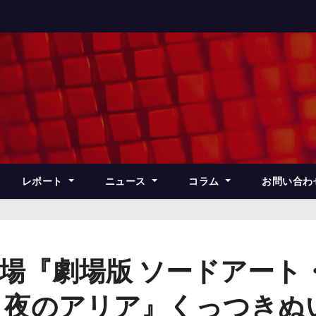
レポート
ニュース
コラム
お問い合わ
場『劇場版 ソードアート・
なき夜のアリア』くっつきぬ