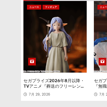
ニュース
フィギュア
ニュー
セガプライズ2026年8月以降・
セガプ
TVアニメ『葬送のフリーレン』
『無職
鉱山で300年働くことになっっ
本気だ
7月 29, 2026
7月 2
ちゃった「フリーレン」を立体
のフィ
化！