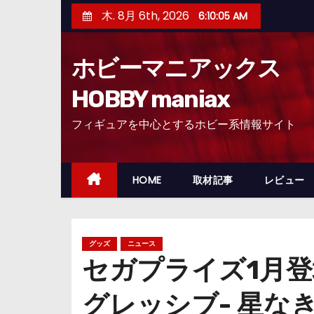
コ
木. 8月 6th, 2026
6:10:06 AM
ン
テ
ホビーマニアックス
ン
ツ
HOBBY maniax
へ
フィギュアを中心とするホビー系情報サイト
ス
キ
ッ
HOME
取材記事
レビュー
プ
グッズ
ニュース
セガプライズ1月登
グレッシブ- 星