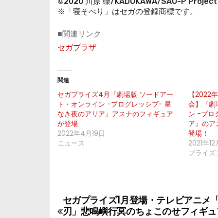
©2020 川原 礫/KADOKAWA/SAO-P Project
※「寝そべり」はセガの登録商標です。
■関連リンク
セガプラザ
関連
セガプライズ4月『劇場版 ソードアー
【202
ト・オンライン -プログレッシブ- 星
会】『劇
なき夜のアリア』アスナのフィギュア
ン -プ
が登場
ア』のア
2022年4月19日
登場！
ニュース
2021年1
プライズ
セガプライズ1月登場・テレビアニメ
投
刃」悲鳴嶼行冥のちょこのせフィギュ