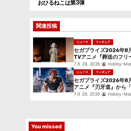
稿
おひるねこは第3弾
ナ
関連投稿
ビ
ゲ
ニュース
フィギュア
セガプライズ2026年8
ー
TVアニメ『葬送のフリ
シ
ン』鉱山で300年働く
7月 29, 2026
Hobby-Ma
っっちゃった「フリー
ニュース
フィギュア
ョ
立体化！
セガプライズ2026年8
アニメ『刃牙道』から
ン
次郎」が登場ッッ!!
7月 29, 2026
Hobby-Ma
You missed