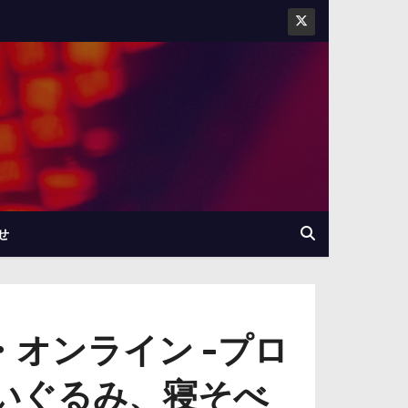
せ
オンライン -プロ
いぐるみ、寝そべ