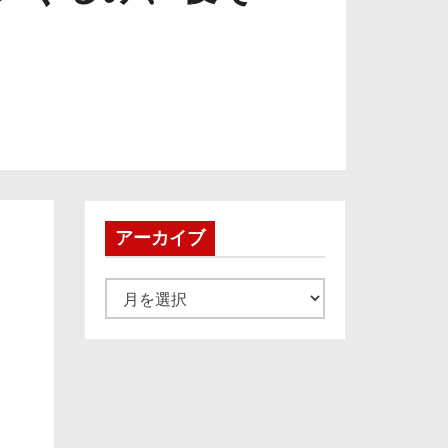
。
アーカイブ
ア
ー
カ
イ
ブ