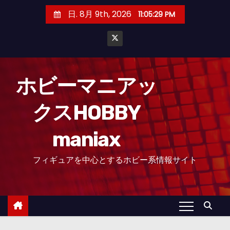
コ
日. 8月 9th, 2026
11:05:31 PM
ン
テ
ン
ツ
へ
ホビーマニアッ
ス
クスHOBBY
キ
ッ
maniax
プ
フィギュアを中心とするホビー系情報サイト