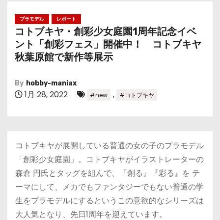
プラモデル
レポート
コトブキヤ・創彩少女庭園1周年記念イベ
ント「創彩フェス」開催中！ コトブキヤ
秋葉原館で新作等展示
By
hobby-maniax
1月 28, 2022
,
#new
#コトブキヤ
コトブキヤが展開している普通の女の子のプラモデル
「創彩少女庭園」。コトブキヤがイラストレーターの
森倉 円氏とタッグを組んで、『創る』『彩る』を テ
ーマにして、メカでもファンタジーでもない普通の学
生をプラモデルにするというこの意欲的なシリーズは
大人気となり、先日1周年を迎えています。