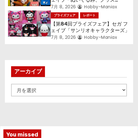
『LiSA』『ミニオン』『おさるの
7月 8, 2026
Hobby-Maniax
ジョージ』『ポケットモンスター』
プライズフェア
レポート
【第84回プライズフェア】セガ フ
ェイブ「サンリオキャラクターズ」
7月 8, 2026
Hobby-Maniax
アーカイブ
ア
ー
カ
イ
ブ
You missed