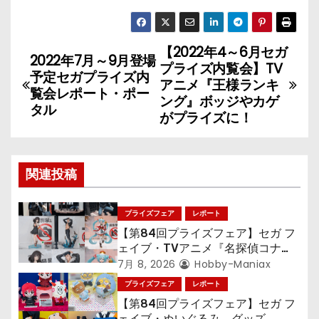
【2022年4～6月セガ
投
2022年7月～9月登場
プライズ内覧会】TV
予定セガプライズ内
稿
アニメ『王様ランキ
覧会レポート・ポー
ング』ボッジやカゲ
タル
ナ
がプライズに！
ビ
ゲ
関連投稿
ー
プライズフェア
レポート
シ
【第84回プライズフェア】セガ フ
ェイブ・TVアニメ『名探偵コナ
ョ
ン』TVアニメ『呪術廻戦』『〈物
7月 8, 2026
Hobby-Maniax
語〉シリーズ』「初音ミク」
プライズフェア
レポート
ン
【第84回プライズフェア】セガ フ
ェイブ・ぬいぐるみ、グッズ