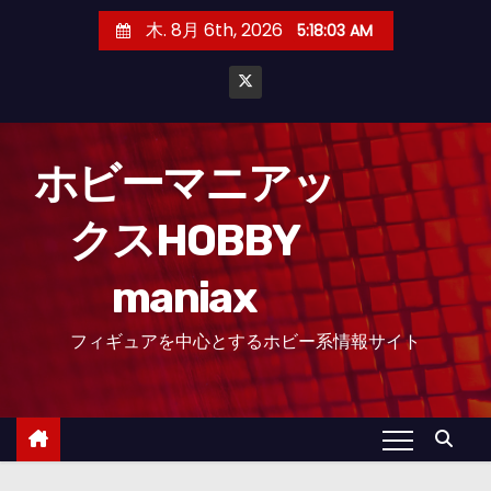
コ
木. 8月 6th, 2026
5:18:06 AM
ン
テ
ン
ツ
へ
ホビーマニアッ
ス
クスHOBBY
キ
ッ
maniax
プ
フィギュアを中心とするホビー系情報サイト