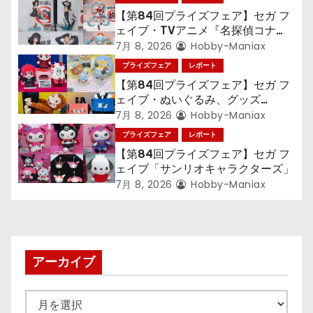
ョ
【第84回プライズフェア】セガ フ
ェイブ・TVアニメ『名探偵コナ
ン
ン』TVアニメ『呪術廻戦』『〈物
7月 8, 2026
Hobby-Maniax
語〉シリーズ』「初音ミク」
プライズフェア
レポート
【第84回プライズフェア】セガ フ
ェイブ・ぬいぐるみ、グッズ
『LiSA』『ミニオン』『おさるの
7月 8, 2026
Hobby-Maniax
ジョージ』『ポケットモンスター』
プライズフェア
レポート
【第84回プライズフェア】セガ フ
ェイブ「サンリオキャラクターズ」
7月 8, 2026
Hobby-Maniax
アーカイブ
ア