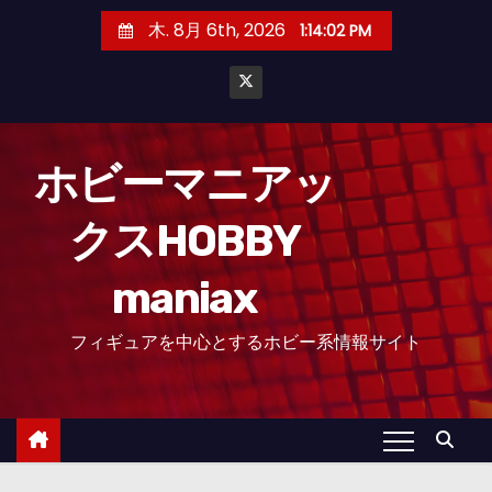
コ
木. 8月 6th, 2026
1:14:04 PM
ン
テ
ン
ツ
へ
ホビーマニアッ
ス
クスHOBBY
キ
ッ
maniax
プ
フィギュアを中心とするホビー系情報サイト