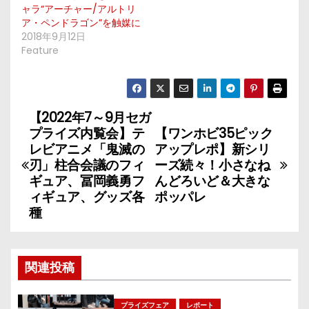
ャラ“アーチャー/アルトリ
ア・ペンドラゴン”を触媒に
2018年9月12日
Feature
【2022年7～9月セガ
投
プライズ内覧会】テ
【ワンホビ35ピック
稿
レビアニメ「鬼滅の
アップレポ】新シリ
刃」柱合会議のフィ
ーズ続々！小さなね
ナ
ギュア、冨岡義勇フ
んどろいど＆大きな
ィギュア、グッズ各
ポッパレ
ビ
種
ゲ
ー
関連投稿
シ
プライズフェア
レポート