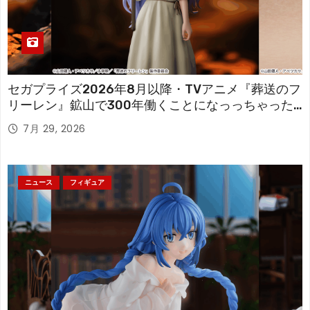
セガプライズ2026年8月以降・TVアニメ『葬送のフ
リーレン』鉱山で300年働くことになっっちゃった
「フリーレン」を立体化！
7月 29, 2026
ニュース
フィギュア