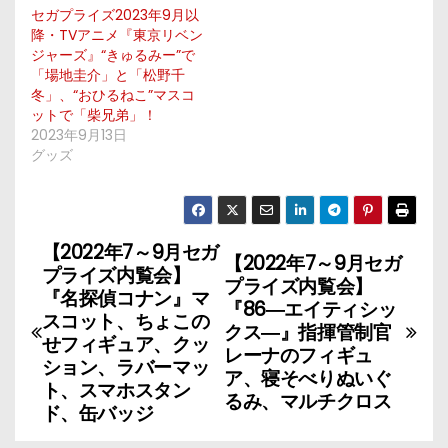
セガプライズ2023年9月以
降・TVアニメ『東京リベン
ジャーズ』“きゅるみー”で
「場地圭介」と「松野千
冬」、“おひるねこ”マスコ
ットで「柴兄弟」！
2023年9月13日
グッズ
【2022年7～9月セガ
投
【2022年7～9月セガ
プライズ内覧会】
プライズ内覧会】
稿
『名探偵コナン』マ
『86―エイティシッ
スコット、ちょこの
クス―』指揮管制官
ナ
せフィギュア、クッ
レーナのフィギュ
ション、ラバーマッ
ア、寝そべりぬいぐ
ビ
ト、スマホスタン
るみ、マルチクロス
ド、缶バッジ
ゲ