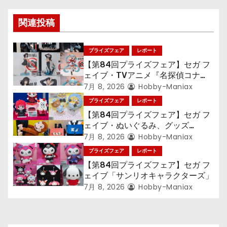
ー
関連投稿
シ
ョ
プライズフェア
レポート
【第84回プライズフェア】セガ フ
ン
ェイブ・TVアニメ『名探偵コナ
ン』TVアニメ『呪術廻戦』『〈物
7月 8, 2026
Hobby-Maniax
語〉シリーズ』「初音ミク」
プライズフェア
レポート
【第84回プライズフェア】セガ フ
ェイブ・ぬいぐるみ、グッズ
『LiSA』『ミニオン』『おさるの
7月 8, 2026
Hobby-Maniax
ジョージ』『ポケットモンスター』
プライズフェア
レポート
【第84回プライズフェア】セガ フ
ェイブ「サンリオキャラクターズ」
7月 8, 2026
Hobby-Maniax