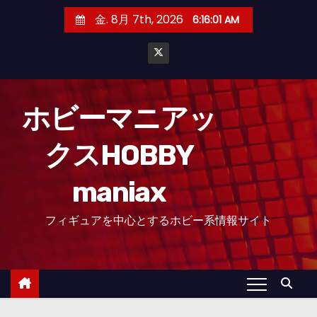
コ
金. 8月 7th, 2026
6:16:02 AM
ン
テ
ン
ツ
へ
ホビーマニアッ
ス
クスHOBBY
キ
ッ
maniax
プ
フィギュアを中心とするホビー系情報サイト