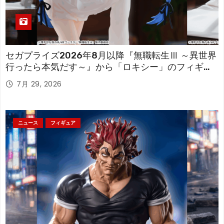
セガプライズ2026年8月以降『無職転生Ⅲ ～異世界
行ったら本気だす～』から「ロキシー」のフィギュ
アが登場！
7月 29, 2026
ニュース
フィギュア