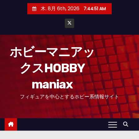
コ
木. 8月 6th, 2026
7:44:54 AM
ン
テ
ン
ツ
へ
ホビーマニアッ
ス
クスHOBBY
キ
ッ
maniax
プ
フィギュアを中心とするホビー系情報サイト