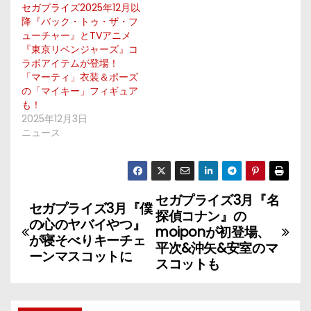
セガプライズ2025年12月以
降『バック・トゥ・ザ・フ
ューチャー』とTVアニメ
『東京リベンジャーズ』コ
ラボアイテムが登場！
「マーティ」衣装＆ポーズ
の「マイキー」フィギュア
も！
2025年12月3日
ニュース
セガプライズ3月『名
投
セガプライズ3月『僕
探偵コナン』の
の心のヤバイやつ』
稿
moiponが初登場、
が寝そべりキーチェ
平次&沖矢&安室のマ
ーンマスコットに
ナ
スコットも
ビ