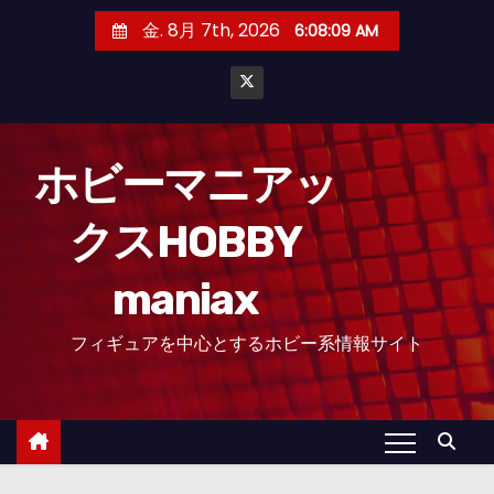
コ
金. 8月 7th, 2026
6:08:09 AM
ン
テ
ン
ツ
へ
ホビーマニアッ
ス
クスHOBBY
キ
ッ
maniax
プ
フィギュアを中心とするホビー系情報サイト