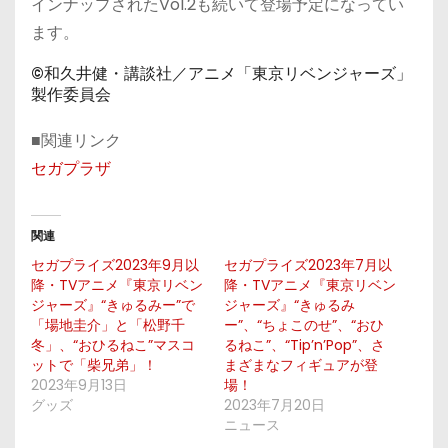
インナップされたVol.2も続いて登場予定になってい
ます。
©和久井健・講談社／アニメ「東京リベンジャーズ」
製作委員会
■関連リンク
セガプラザ
関連
セガプライズ2023年9月以
セガプライズ2023年7月以
降・TVアニメ『東京リベン
降・TVアニメ『東京リベン
ジャーズ』“きゅるみー”で
ジャーズ』“きゅるみ
「場地圭介」と「松野千
ー”、“ちょこのせ”、“おひ
冬」、“おひるねこ”マスコ
るねこ”、“Tip’n’Pop”、さ
ットで「柴兄弟」！
まざまなフィギュアが登
2023年9月13日
場！
グッズ
2023年7月20日
ニュース