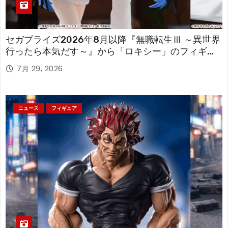
セガプライズ2026年8月以降『無職転生Ⅲ ～異世界
行ったら本気だす～』から「ロキシー」のフィギュ
アが登場！
7月 29, 2026
ニュース
フィギュア