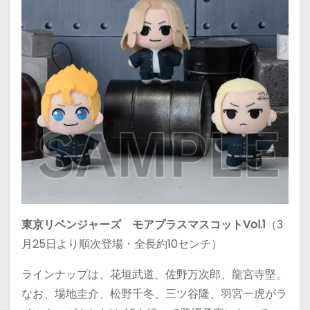
東京リベンジャーズ モアプラスマスコットVol.1
（
3
月25日
より順次登場・全長約10センチ）
ラインナップは、花垣武道、佐野万次郎、龍宮寺堅。
なお、場地圭介、松野千冬、三ツ谷隆、羽宮一虎がラ