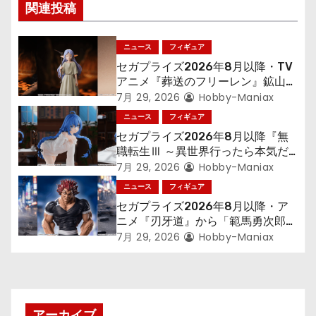
ゲ
関連投稿
ー
ニュース
フィギュア
シ
セガプライズ2026年8月以降・TV
アニメ『葬送のフリーレン』鉱山で
ョ
300年働くことになっっちゃった
7月 29, 2026
Hobby-Maniax
「フリーレン」を立体化！
ニュース
フィギュア
ン
セガプライズ2026年8月以降『無
職転生Ⅲ ～異世界行ったら本気だ
す～』から「ロキシー」のフィギュ
7月 29, 2026
Hobby-Maniax
アが登場！
ニュース
フィギュア
セガプライズ2026年8月以降・ア
ニメ『刃牙道』から「範馬勇次郎」
が登場ッッ!!
7月 29, 2026
Hobby-Maniax
アーカイブ