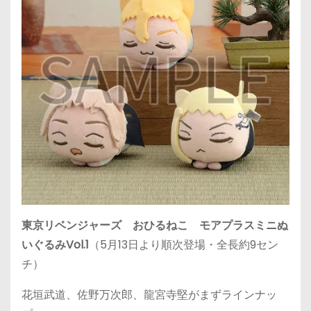
東京リベンジャーズ おひるねこ モアプラスミニぬ
いぐるみVol.1
（5
月13日
より順次登場・全長約9セン
チ）
花垣武道、佐野万次郎、龍宮寺堅がまずラインナッ