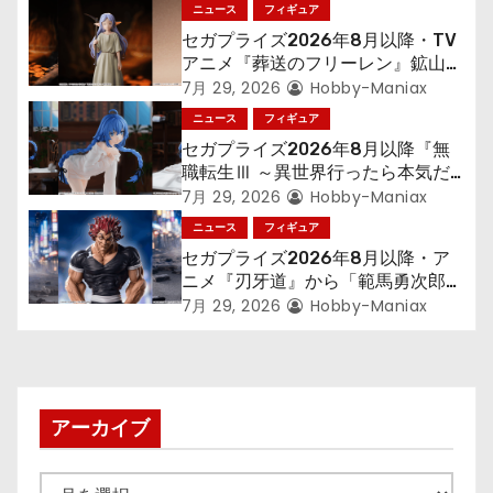
ー
ニュース
フィギュア
シ
セガプライズ2026年8月以降・TV
アニメ『葬送のフリーレン』鉱山で
ョ
300年働くことになっっちゃった
7月 29, 2026
Hobby-Maniax
「フリーレン」を立体化！
ニュース
フィギュア
ン
セガプライズ2026年8月以降『無
職転生Ⅲ ～異世界行ったら本気だ
す～』から「ロキシー」のフィギュ
7月 29, 2026
Hobby-Maniax
アが登場！
ニュース
フィギュア
セガプライズ2026年8月以降・ア
ニメ『刃牙道』から「範馬勇次郎」
が登場ッッ!!
7月 29, 2026
Hobby-Maniax
アーカイブ
ア