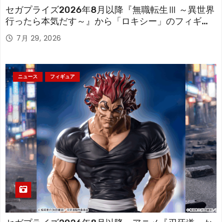
セガプライズ2026年8月以降『無職転生Ⅲ ～異世界
行ったら本気だす～』から「ロキシー」のフィギュ
アが登場！
7月 29, 2026
ニュース
フィギュア