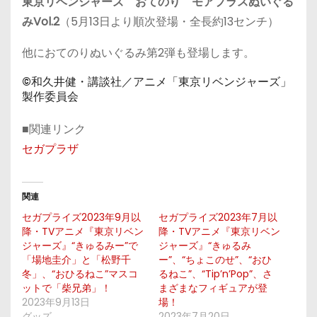
東京リベンジャーズ
おてのり
モアプラスぬいぐる
みVol.2
（5
月13日
より順次登場・全長約13センチ）
他におてのりぬいぐるみ第2弾も登場します。
©和久井健・講談社／アニメ「東京リベンジャーズ」
製作委員会
■関連リンク
セガプラザ
関連
セガプライズ2023年9月以
セガプライズ2023年7月以
降・TVアニメ『東京リベン
降・TVアニメ『東京リベン
ジャーズ』“きゅるみー”で
ジャーズ』“きゅるみ
「場地圭介」と「松野千
ー”、“ちょこのせ”、“おひ
冬」、“おひるねこ”マスコ
るねこ”、“Tip’n’Pop”、さ
ットで「柴兄弟」！
まざまなフィギュアが登
2023年9月13日
場！
グッズ
2023年7月20日