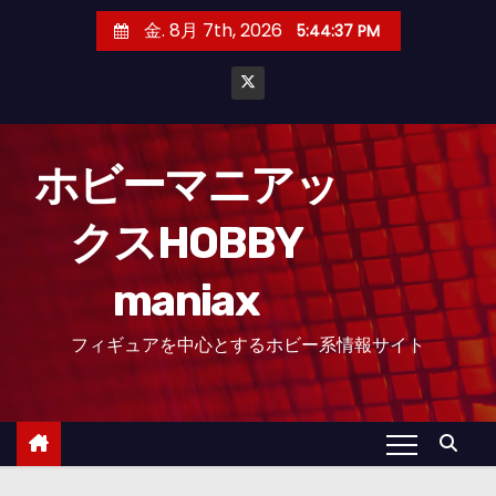
コ
金. 8月 7th, 2026
5:44:38 PM
ン
テ
ン
ツ
へ
ホビーマニアッ
ス
クスHOBBY
キ
ッ
maniax
プ
フィギュアを中心とするホビー系情報サイト