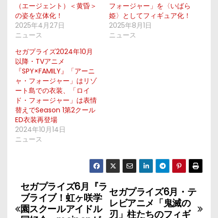
（エージェント）＜黄昏＞
フォージャー」を〈いばら
の姿を立体化！
姫〉としてフィギュア化！
2025年4月27日
2025年8月1日
ニュース
ニュース
セガプライズ2024年10月
以降・TVアニメ
『SPY×FAMILY』「アーニ
ャ・フォージャー」はリゾ
ート島での衣装、「ロイ
ド・フォージャー」は表情
替えでSeason 1第2クール
ED衣装再登場
2024年10月14日
ニュース
セガプライズ6月『ラ
投
セガプライズ6月・テ
ブライブ！虹ヶ咲学
レビアニメ「鬼滅の
稿
園スクールアイドル
刃」柱たちのフィギ