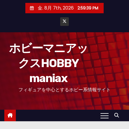
コ
金. 8月 7th, 2026
2:59:39 PM
ン
テ
ン
ツ
へ
ホビーマニアッ
ス
クスHOBBY
キ
ッ
maniax
プ
フィギュアを中心とするホビー系情報サイト