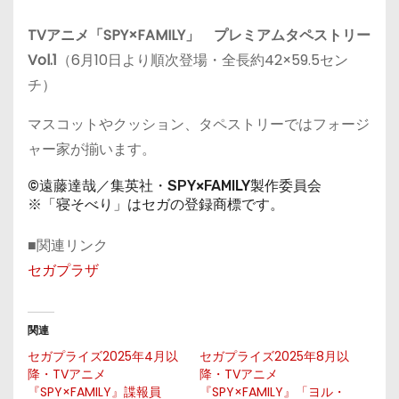
TVアニメ「SPY×FAMILY」 プレミアムタペストリー
Vol.1
（
6月10日
より順次登場・全長約42×59.5セン
チ）
マスコットやクッション、タペストリーではフォージ
ャー家が揃います。
©遠藤達哉／集英社・SPY×FAMILY製作委員会
※「寝そべり」はセガの登録商標です。
■関連リンク
セガプラザ
関連
セガプライズ2025年4月以
セガプライズ2025年8月以
降・TVアニメ
降・TVアニメ
『SPY×FAMILY』諜報員
『SPY×FAMILY』「ヨル・