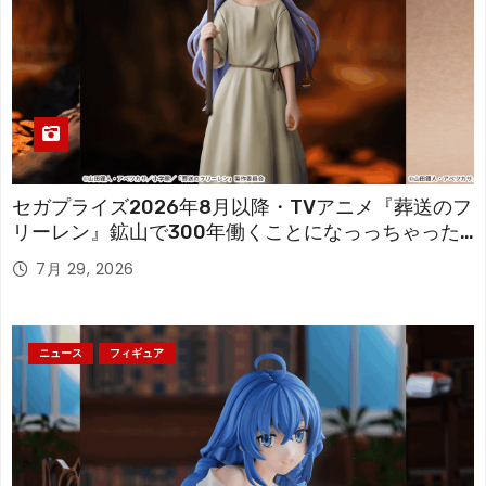
セガプライズ2026年8月以降・TVアニメ『葬送のフ
リーレン』鉱山で300年働くことになっっちゃった
「フリーレン」を立体化！
7月 29, 2026
ニュース
フィギュア