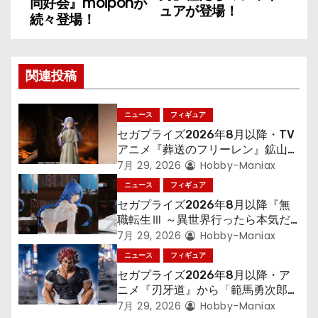
同好会』moiponが
ュアが登場！
ナ
続々登場！
ビ
ゲ
関連投稿
ー
ニュース
フィギュア
シ
セガプライズ2026年8月以降・TV
アニメ『葬送のフリーレン』鉱山で
ョ
300年働くことになっっちゃった
7月 29, 2026
Hobby-Maniax
「フリーレン」を立体化！
ニュース
フィギュア
ン
セガプライズ2026年8月以降『無
職転生Ⅲ ～異世界行ったら本気だ
す～』から「ロキシー」のフィギュ
7月 29, 2026
Hobby-Maniax
アが登場！
ニュース
フィギュア
セガプライズ2026年8月以降・ア
ニメ『刃牙道』から「範馬勇次郎」
が登場ッッ!!
7月 29, 2026
Hobby-Maniax