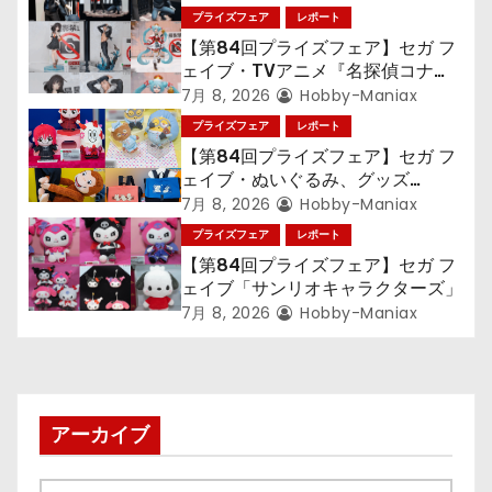
ン
プライズフェア
レポート
【第84回プライズフェア】セガ フ
ェイブ・TVアニメ『名探偵コナ
ン』TVアニメ『呪術廻戦』『〈物
7月 8, 2026
Hobby-Maniax
語〉シリーズ』「初音ミク」
プライズフェア
レポート
【第84回プライズフェア】セガ フ
ェイブ・ぬいぐるみ、グッズ
『LiSA』『ミニオン』『おさるの
7月 8, 2026
Hobby-Maniax
ジョージ』『ポケットモンスター』
プライズフェア
レポート
【第84回プライズフェア】セガ フ
ェイブ「サンリオキャラクターズ」
7月 8, 2026
Hobby-Maniax
アーカイブ