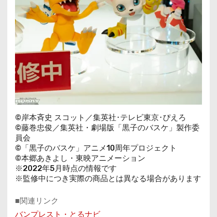
©岸本斉史 スコット／集英社･テレビ東京･ぴえろ
©藤巻忠俊／集英社・劇場版「黒子のバスケ」製作委
員会
©「黒子のバスケ」アニメ10周年プロジェクト
©本郷あきよし・東映アニメーション
※2022年5月時点の情報です
※監修中につき実際の商品とは異なる場合があります
■関連リンク
バンプレスト・とるナビ