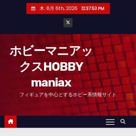
コ
木. 8月 6th, 2026
12:37:56 PM
ン
テ
ン
ツ
へ
ホビーマニアッ
ス
クスHOBBY
キ
ッ
maniax
プ
フィギュアを中心とするホビー系情報サイト