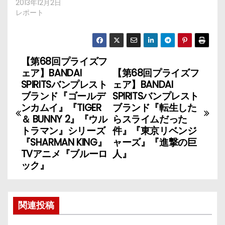
2013年12月2日
レポート
【第68回プライズフ
投
ェア】BANDAI
【第68回プライズフ
稿
SPIRITSバンプレスト
ェア】BANDAI
ブランド『ゴールデ
SPIRITSバンプレスト
ナ
ンカムイ』『TIGER
ブランド『転生した
＆ BUNNY 2』『ウル
らスライムだった
ビ
トラマン』シリーズ
件』『東京リベンジ
『SHARMAN KING』
ャーズ』『進撃の巨
ゲ
TVアニメ『ブルーロ
人』
ック』
ー
シ
関連投稿
ョ