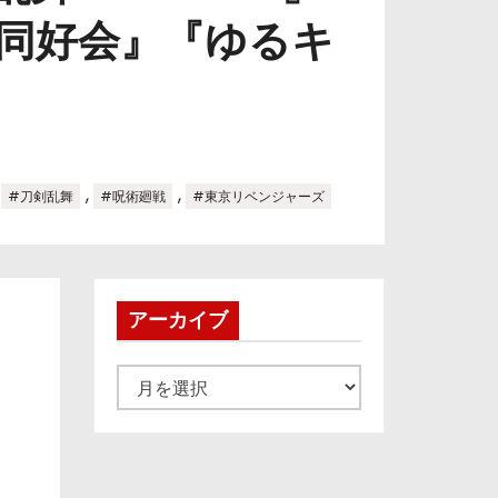
同好会』『ゆるキ
,
,
,
#刀剣乱舞
#呪術廻戦
#東京リベンジャーズ
アーカイブ
ア
ー
カ
イ