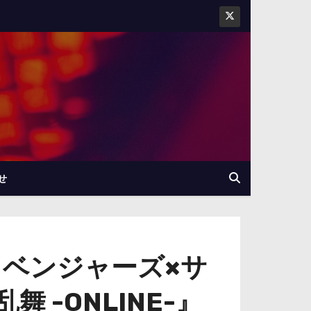
せ
リベンジャーズ×サ
-ONLINE-』