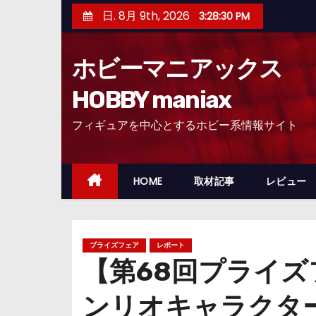
コ
日. 8月 9th, 2026
3:28:31 PM
ン
テ
ホビーマニアックス
ン
ツ
HOBBY maniax
へ
フィギュアを中心とするホビー系情報サイト
ス
キ
ッ
HOME
取材記事
レビュー
プ
プライズフェア
レポート
【第68回プライ
ンリオキャラクター