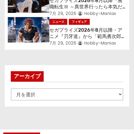
セガプライズ2026年8月以降『無
職転生Ⅲ ～異世界行ったら本気だ
す～』から「ロキシー」のフィギュ
7月 29, 2026
Hobby-Maniax
アが登場！
ニュース
フィギュア
セガプライズ2026年8月以降・ア
ニメ『刃牙道』から「範馬勇次郎」
が登場ッッ!!
7月 29, 2026
Hobby-Maniax
アーカイブ
ア
ー
カ
イ
ブ