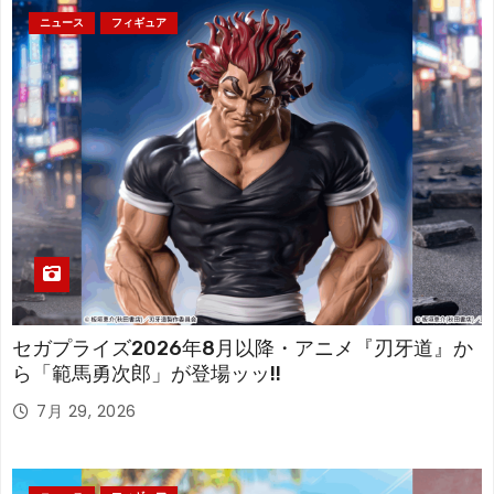
ニュース
フィギュア
セガプライズ2026年8月以降・アニメ『刃牙道』か
ら「範馬勇次郎」が登場ッッ!!
7月 29, 2026