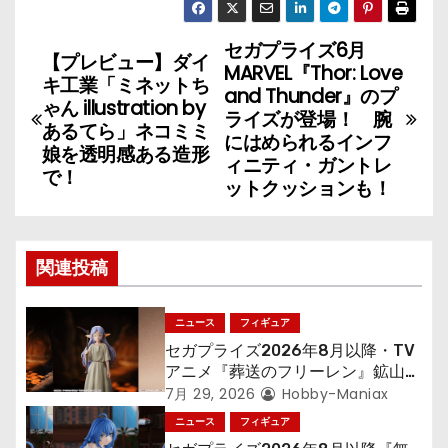
セガプライズ6月
投
【プレビュー】ダイ
MARVEL『Thor: Love
キ工業「ミネットち
稿
and Thunder』のプ
ゃん illustration by
ライズが登場！ 腕
あるてら」ネコミミ
ナ
にはめられるインフ
娘を透明感ある造形
ィニティ・ガントレ
で！
ビ
ットクッションも！
ゲ
ー
関連投稿
シ
ニュース
フィギュア
ョ
セガプライズ2026年8月以降・TV
アニメ『葬送のフリーレン』鉱山で
ン
300年働くことになっっちゃった
7月 29, 2026
Hobby-Maniax
「フリーレン」を立体化！
ニュース
フィギュア