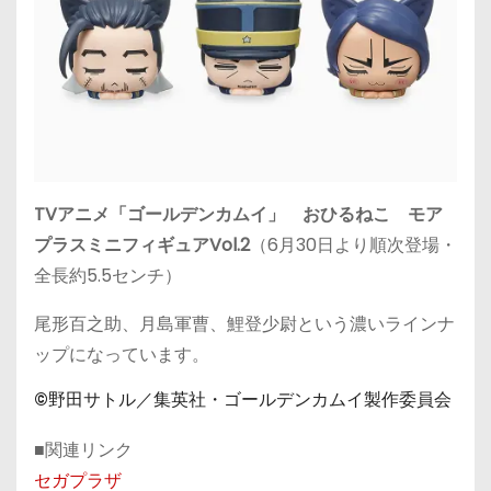
TVアニメ「ゴールデンカムイ」 おひるねこ モア
プラスミニフィギュアVol.2
（
6月30日
より順次登場・
全長約5.5センチ）
尾形百之助、月島軍曹、鯉登少尉という濃いラインナ
ップになっています。
©野田サトル／集英社・ゴールデンカムイ製作委員会
■関連リンク
セガプラザ