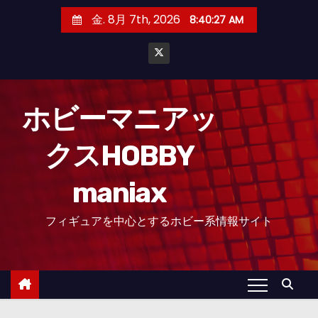
コ
金. 8月 7th, 2026
8:40:28 AM
ン
テ
ン
ツ
へ
ホビーマニアッ
ス
クスHOBBY
キ
ッ
maniax
プ
フィギュアを中心とするホビー系情報サイト