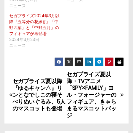
ニュース
セガプライズ2024年3月以
降『五等分の花嫁∬』「中
野四葉」と「中野五月」の
フィギュアが再登場
2024年3月23日
ニュース
セガプライズ夏以
投
セガプライズ夏以降
降・TVアニメ
稿
『ゆるキャン△』リ
「SPY×FAMILY」ヨ
ンとなでしこの寝そ
ル・フォージャーの
ナ
べりぬいぐるみ、5人
フィギュア、きゃら
のマスコットも登場
まるマスコットバッ
ビ
ジ
ゲ