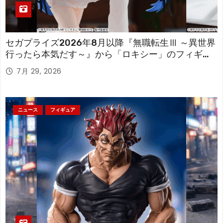
セガプライズ2026年8月以降『無職転生Ⅲ ～異世界
行ったら本気だす～』から「ロキシー」のフィギュ
アが登場！
7月 29, 2026
ニュース
フィギュア