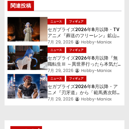
ー
関連投稿
シ
ニュース
フィギュア
ョ
セガプライズ2026年8月以降・TV
アニメ『葬送のフリーレン』鉱山で
ン
300年働くことになっっちゃった
7月 29, 2026
Hobby-Maniax
「フリーレン」を立体化！
ニュース
フィギュア
セガプライズ2026年8月以降『無
職転生Ⅲ ～異世界行ったら本気だ
す～』から「ロキシー」のフィギュ
7月 29, 2026
Hobby-Maniax
アが登場！
ニュース
フィギュア
セガプライズ2026年8月以降・ア
ニメ『刃牙道』から「範馬勇次郎」
が登場ッッ!!
7月 29, 2026
Hobby-Maniax