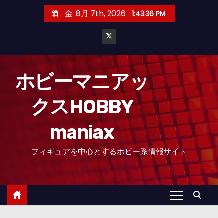
コ
金. 8月 7th, 2026
1:43:38 PM
ン
テ
ン
ツ
へ
ホビーマニアッ
ス
クスHOBBY
キ
ッ
maniax
プ
フィギュアを中心とするホビー系情報サイト