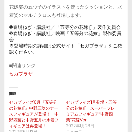
花嫁姿の五つ子のイラストを使ったクッションと、水
着姿のマルチクロスも登場します。
©春場ねぎ・講談社／「五等分の花嫁∬」製作委員会
©春場ねぎ・講談社／映画「五等分の花嫁」製作委員
会
※登場時期の詳細は公式サイト「セガプラザ」をご確
認ください。
■関連リンク
セガプラザ
関連
セガプライズ6月『五等分
セガプライズ1月登場・五等
の花嫁∬』中野三玖のナー
分の花嫁∬ スーパープレ
スフィギュアが登場！ 中
ミアムフィギュア“中野四
野四葉と中野五月の水着フ
葉”花嫁Ver.
ィギュアは再登場！
2022年1月28日
2022年6月12日
ニュース