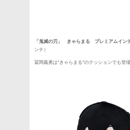
「鬼滅の刃」 きゃらまる プレミアムインテ
ンチ）
冨岡義勇は”きゃらまる”のクッションでも登