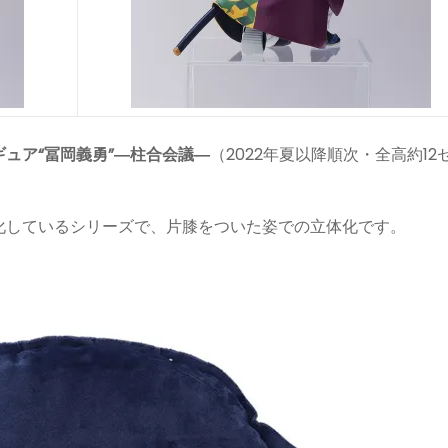
ュア“冨岡義勇”―柱合会議―
（2022年夏以降順次・全高約12
化しているシリーズで、片膝をついた姿での立体化です。