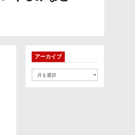
アーカイブ
ア
ー
カ
イ
ブ