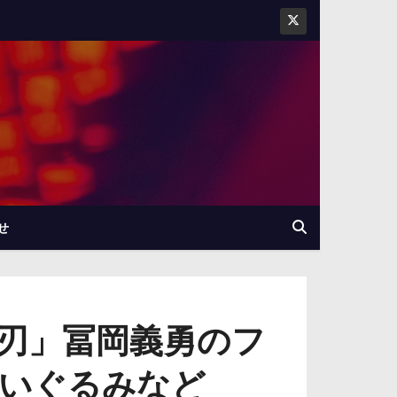
せ
刃」冨岡義勇のフ
いぐるみなど