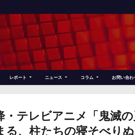
レポート
ニュース
コラム
お問い合わ
降・テレビアニメ「鬼滅の
まる、柱たちの寝そべりぬ