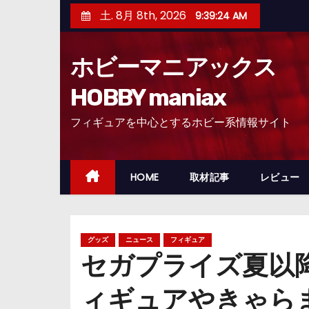
コ
土. 8月 8th, 2026
9:39:25 AM
ン
テ
ホビーマニアックス
ン
ツ
HOBBY maniax
へ
フィギュアを中心とするホビー系情報サイト
ス
キ
ッ
HOME
取材記事
レビュー
プ
グッズ
ニュース
フィギュア
セガプライズ夏以
ィギュアやきゃら