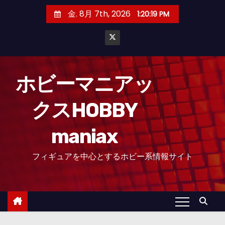
コ
金. 8月 7th, 2026
1:20:20 PM
ン
テ
ン
ツ
へ
ホビーマニアッ
ス
クスHOBBY
キ
ッ
maniax
プ
フィギュアを中心とするホビー系情報サイト