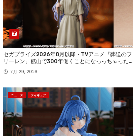
セガプライズ2026年8月以降・TVアニメ『葬送のフ
リーレン』鉱山で300年働くことになっっちゃった
「フリーレン」を立体化！
7月 29, 2026
ニュース
フィギュア