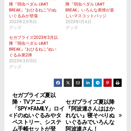
降『弱虫ペダル LIMIT
降『弱虫ペダル LIMIT
BREAK』“おひるねこ”のぬ
BREAK』いろんな表情が楽
いぐるみが登場
しいマスコットバッジ
2023年2月15日
2023年1月4日
グッズ
グッズ
セガプライズ2023年3月以
降『弱虫ペダル LIMIT
BREAK』”おひるねこ”ぬい
ぐるみ第2弾
2023年3月13日
グッズ
セガプライズ夏以
投
降・TVアニメ
セガプライズ夏以降
稿
「SPY×FAMILY」ロイ
『阿波連さんははか
ドのぬいぐるみやタ
れない』寝そべりぬ
ナ
ペストリー、システ
いぐるみでいろんな
ム手帳セットが登
阿波連さん！