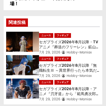
ビ
場！
ゲ
ー
関連投稿
シ
ニュース
フィギュア
ョ
セガプライズ2026年8月以降・TV
アニメ『葬送のフリーレン』鉱山で
ン
300年働くことになっっちゃった
7月 29, 2026
Hobby-Maniax
「フリーレン」を立体化！
ニュース
フィギュア
セガプライズ2026年8月以降『無
職転生Ⅲ ～異世界行ったら本気だ
す～』から「ロキシー」のフィギュ
7月 29, 2026
Hobby-Maniax
アが登場！
ニュース
フィギュア
セガプライズ2026年8月以降・ア
ニメ『刃牙道』から「範馬勇次郎」
が登場ッッ!!
7月 29, 2026
Hobby-Maniax