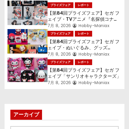
プライズフェア
レポート
【第84回プライズフェア】セガ フ
ェイブ・TVアニメ『名探偵コナ
ン』TVアニメ『呪術廻戦』『〈物
7月 8, 2026
Hobby-Maniax
語〉シリーズ』「初音ミク」
プライズフェア
レポート
【第84回プライズフェア】セガ フ
ェイブ・ぬいぐるみ、グッズ
『LiSA』『ミニオン』『おさるの
7月 8, 2026
Hobby-Maniax
ジョージ』『ポケットモンスター』
プライズフェア
レポート
【第84回プライズフェア】セガ フ
ェイブ「サンリオキャラクターズ」
7月 8, 2026
Hobby-Maniax
アーカイブ