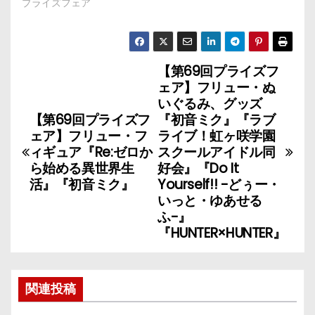
プライズフェア
【第69回プライズフ
投
ェア】フリュー・ぬ
稿
いぐるみ、グッズ
【第69回プライズフ
『初音ミク』『ラブ
ナ
ェア】フリュー・フ
ライブ！虹ヶ咲学園
ィギュア『Re:ゼロか
スクールアイドル同
ビ
ら始める異世界生
好会』『Do It
活』『初音ミク』
Yourself!! -どぅー・
ゲ
いっと・ゆあせる
ふ-』
ー
『HUNTER×HUNTER』
シ
ョ
関連投稿
ン