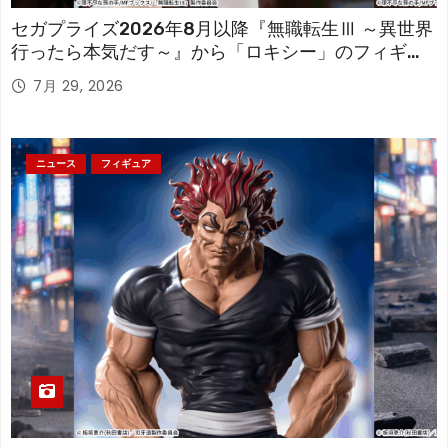
セガプライズ2026年8月以降『無職転生Ⅲ ～異世界
行ったら本気だす～』から「ロキシー」のフィギュ
アが登場！
7月 29, 2026
ニュース
フィギュア