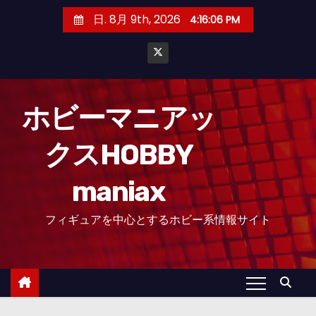
コ
日. 8月 9th, 2026
4:16:07 PM
ン
テ
ン
ツ
へ
ホビーマニアッ
ス
クスHOBBY
キ
ッ
maniax
プ
フィギュアを中心とするホビー系情報サイト