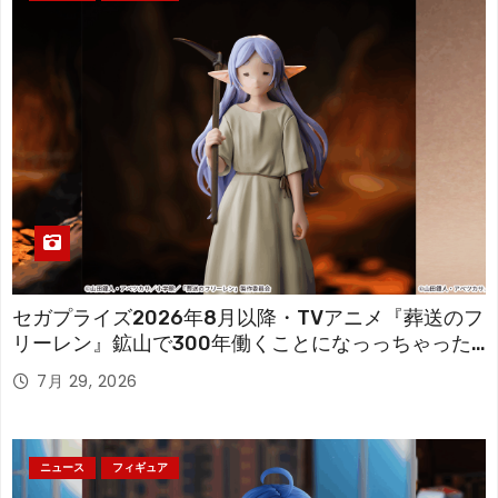
セガプライズ2026年8月以降・TVアニメ『葬送のフ
リーレン』鉱山で300年働くことになっっちゃった
「フリーレン」を立体化！
7月 29, 2026
ニュース
フィギュア