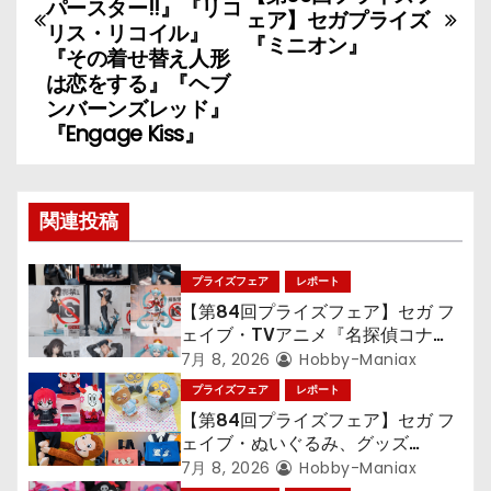
ナ
パースター!!』『リコ
ェア】セガプライズ
リス・リコイル』
『ミニオン』
ビ
『その着せ替え人形
は恋をする』『ヘブ
ゲ
ンバーンズレッド』
『Engage Kiss』
ー
シ
関連投稿
ョ
ン
プライズフェア
レポート
【第84回プライズフェア】セガ フ
ェイブ・TVアニメ『名探偵コナ
ン』TVアニメ『呪術廻戦』『〈物
7月 8, 2026
Hobby-Maniax
語〉シリーズ』「初音ミク」
プライズフェア
レポート
【第84回プライズフェア】セガ フ
ェイブ・ぬいぐるみ、グッズ
『LiSA』『ミニオン』『おさるの
7月 8, 2026
Hobby-Maniax
ジョージ』『ポケットモンスター』