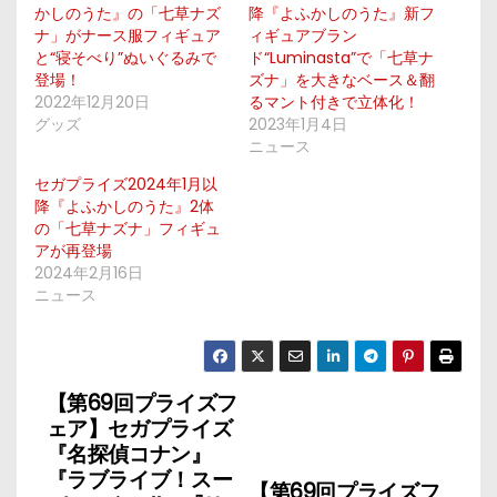
かしのうた』の「七草ナズ
降『よふかしのうた』新フ
ナ」がナース服フィギュア
ィギュアブラン
と“寝そべり”ぬいぐるみで
ド“Luminasta”で「七草ナ
登場！
ズナ」を大きなベース＆翻
2022年12月20日
るマント付きで立体化！
グッズ
2023年1月4日
ニュース
セガプライズ2024年1月以
降『よふかしのうた』2体
の「七草ナズナ」フィギュ
アが再登場
2024年2月16日
ニュース
【第69回プライズフ
投
ェア】セガプライズ
稿
『名探偵コナン』
『ラブライブ！スー
【第69回プライズフ