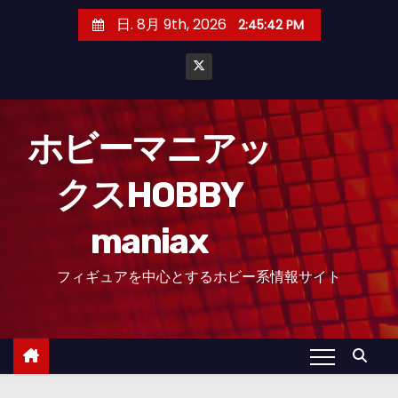
コ
日. 8月 9th, 2026
2:45:43 PM
ン
テ
ン
ツ
へ
ホビーマニアッ
ス
クスHOBBY
キ
ッ
maniax
プ
フィギュアを中心とするホビー系情報サイト