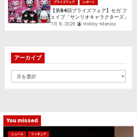
プライズフェア
レポート
【第84回プライズフェア】セガ フ
ェイブ「サンリオキャラクターズ」
7月 8, 2026
Hobby-Maniax
アーカイブ
ア
ー
カ
イ
ブ
You missed
ニュース
フィギュア