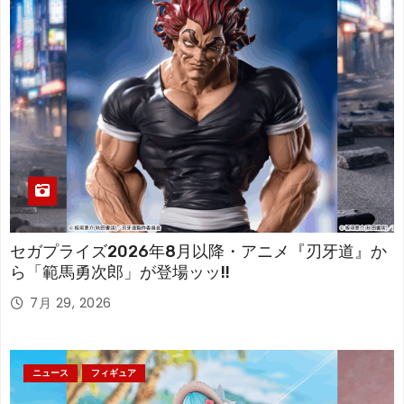
セガプライズ2026年8月以降・アニメ『刃牙道』か
ら「範馬勇次郎」が登場ッッ!!
7月 29, 2026
ニュース
フィギュア