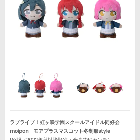
ラブライブ！虹ヶ咲学園スクールアイドル同好会
moipon モアプラスマスコット冬制服style
Vol.3
（2022年秋以降順次・全高約10センチ）