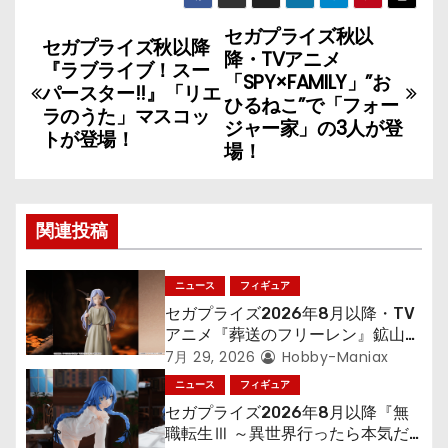
セガプライズ秋以
投
セガプライズ秋以降
降・TVアニメ
『ラブライブ！スー
稿
「SPY×FAMILY」”お
パースター!!』「リエ
ひるねこ”で「フォー
ラのうた」マスコッ
ナ
ジャー家」の3人が登
トが登場！
場！
ビ
ゲ
関連投稿
ー
シ
ニュース
フィギュア
セガプライズ2026年8月以降・TV
ョ
アニメ『葬送のフリーレン』鉱山で
300年働くことになっっちゃった
7月 29, 2026
Hobby-Maniax
ン
「フリーレン」を立体化！
ニュース
フィギュア
セガプライズ2026年8月以降『無
職転生Ⅲ ～異世界行ったら本気だ