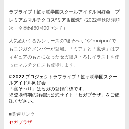
ラブライブ！虹ヶ咲学園スクールアイドル同好会 プ
レミアムマルチクロス“ミア＆嵐珠”
（2022年秋以降順
次・全長約150×100センチ）
人気ぬいぐるみシリーズの”寝そべり”や”moipon”で
もニジガクメンバーが登場。「ミア」と「嵐珠」はフ
ィギュアのもとになったセガ描き下ろしイラストを使
ったマルチクロスも登場します。
©2022 プロジェクトラブライブ！虹ヶ咲学園スクー
ルアイドル同好会
「寝そべり」はセガの登録商標です。
※登場時期の詳細は公式サイト「セガプラザ」をご確
認ください。
■関連リンク
セガプラザ