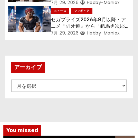
す～』から「ロキシー」のフィギュ
7月 29, 2026
Hobby-Maniax
アが登場！
ニュース
フィギュア
セガプライズ2026年8月以降・ア
ニメ『刃牙道』から「範馬勇次郎」
が登場ッッ!!
7月 29, 2026
Hobby-Maniax
アーカイブ
ア
ー
カ
イ
ブ
You missed