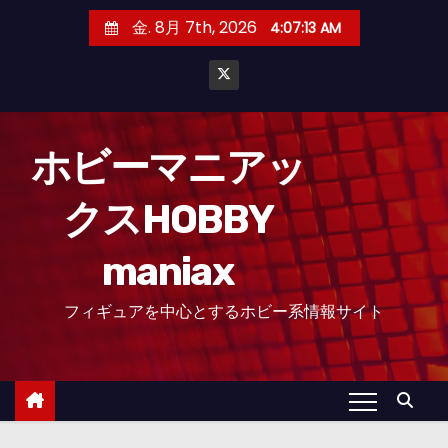
コ
金. 8月 7th, 2026
4:07:14 AM
ン
テ
ン
ツ
へ
ホビーマニアッ
ス
クスHOBBY
キ
ッ
maniax
プ
フィギュアを中心とするホビー系情報サイト