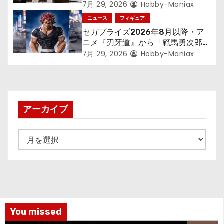
す～』から「ロキシー」のフィギュ
7月 29, 2026
Hobby-Maniax
アが登場！
ニュース
フィギュア
セガプライズ2026年8月以降・ア
ニメ『刃牙道』から「範馬勇次郎」
が登場ッッ!!
7月 29, 2026
Hobby-Maniax
アーカイブ
ア
ー
カ
イ
ブ
You missed