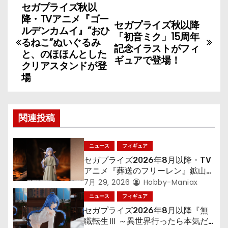
セガプライズ秋以
投
降・TVアニメ『ゴー
セガプライズ秋以降
稿
ルデンカムイ』”おひ
「初音ミク」15周年
るねこ”ぬいぐるみ
記念イラストがフィ
ナ
と、のほほんとした
ギュアで登場！
クリアスタンドが登
ビ
場
ゲ
ー
関連投稿
シ
ニュース
フィギュア
ョ
セガプライズ2026年8月以降・TV
アニメ『葬送のフリーレン』鉱山で
ン
300年働くことになっっちゃった
7月 29, 2026
Hobby-Maniax
「フリーレン」を立体化！
ニュース
フィギュア
セガプライズ2026年8月以降『無
職転生Ⅲ ～異世界行ったら本気だ