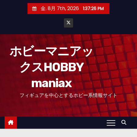
コ
金. 8月 7th, 2026
1:37:27 PM
ン
テ
ン
ツ
へ
ホビーマニアッ
ス
クスHOBBY
キ
ッ
maniax
プ
フィギュアを中心とするホビー系情報サイト