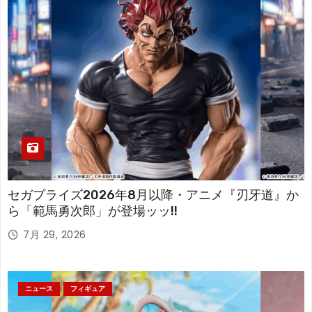
セガプライズ2026年8月以降・アニメ『刃牙道』か
ら「範馬勇次郎」が登場ッッ!!
7月 29, 2026
ニュース
フィギュア