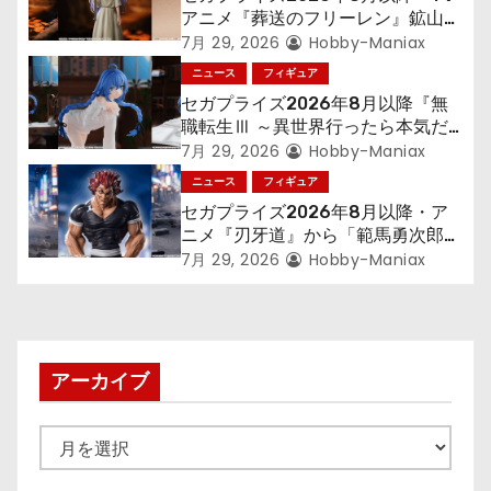
ョ
アニメ『葬送のフリーレン』鉱山で
300年働くことになっっちゃった
7月 29, 2026
Hobby-Maniax
ン
「フリーレン」を立体化！
ニュース
フィギュア
セガプライズ2026年8月以降『無
職転生Ⅲ ～異世界行ったら本気だ
す～』から「ロキシー」のフィギュ
7月 29, 2026
Hobby-Maniax
アが登場！
ニュース
フィギュア
セガプライズ2026年8月以降・ア
ニメ『刃牙道』から「範馬勇次郎」
が登場ッッ!!
7月 29, 2026
Hobby-Maniax
アーカイブ
ア
ー