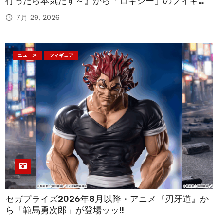
行ったら本気だす～』から「ロキシー」のフィギュ
アが登場！
7月 29, 2026
ニュース
フィギュア
セガプライズ2026年8月以降・アニメ『刃牙道』か
ら「範馬勇次郎」が登場ッッ!!