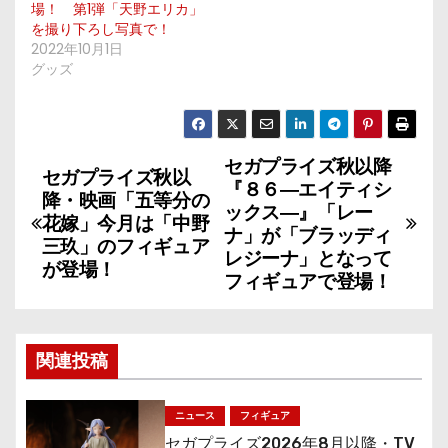
場！ 第1弾「天野エリカ」
を撮り下ろし写真で！
2022年10月1日
グッズ
セガプライズ秋以降
投
セガプライズ秋以
『８６―エイティシ
降・映画「五等分の
稿
ックス―』「レー
花嫁」今月は「中野
ナ」が「ブラッディ
三玖」のフィギュア
ナ
レジーナ」となって
が登場！
フィギュアで登場！
ビ
ゲ
関連投稿
ー
シ
ニュース
フィギュア
セガプライズ2026年8月以降・TV