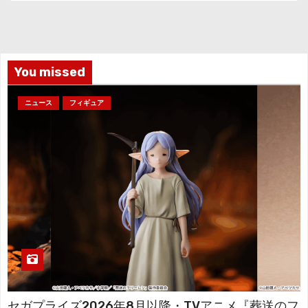
カ
イ
ブ
You missed
ニュース
フィギュア
セガプライズ2026年8月以降・TVアニメ『葬送のフ