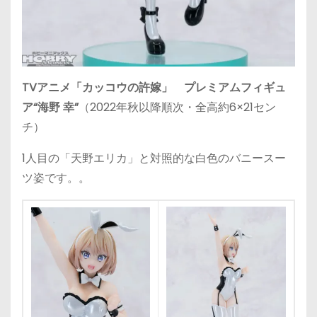
TVアニメ「カッコウの許嫁」 プレミアムフィギュ
ア“海野 幸”
（2022年秋以降順次・全高約6×21セン
チ）
1人目の「天野エリカ」と対照的な白色のバニースー
ツ姿です。。