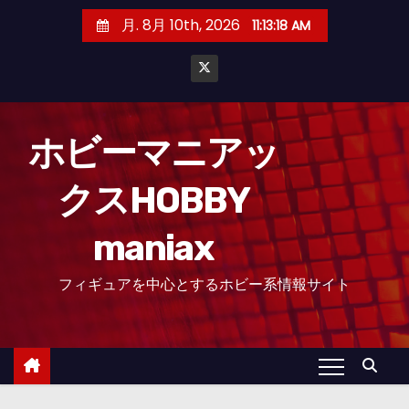
コ
月. 8月 10th, 2026
11:13:19 AM
ン
テ
ン
ツ
へ
ホビーマニアッ
ス
クスHOBBY
キ
ッ
maniax
プ
フィギュアを中心とするホビー系情報サイト