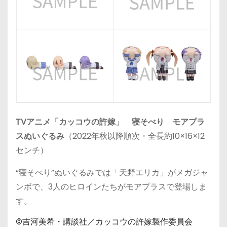
TVアニメ「カッコウの許嫁」 寝そべり モアプラ
スぬいぐるみ
（2022年秋以降順次・全長約10×16×12
センチ）
“寝そべり”ぬいぐるみでは「天野エリカ」がメガジャ
ンボで、3人のヒロインたちがモアプラスで登場しま
す。
©吉河美希・講談社／カッコウの許嫁製作委員会