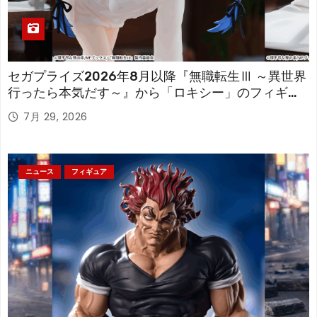
セガプライズ2026年8月以降『無職転生Ⅲ ～異世界
行ったら本気だす～』から「ロキシー」のフィギュ
アが登場！
7月 29, 2026
ニュース
フィギュア