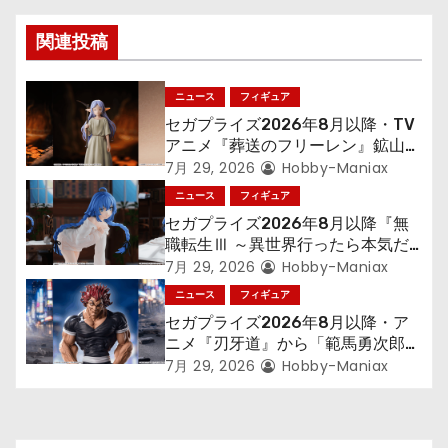
ゲ
関連投稿
ー
シ
ニュース
フィギュア
セガプライズ2026年8月以降・TV
ョ
アニメ『葬送のフリーレン』鉱山で
300年働くことになっっちゃった
7月 29, 2026
Hobby-Maniax
ン
「フリーレン」を立体化！
ニュース
フィギュア
セガプライズ2026年8月以降『無
職転生Ⅲ ～異世界行ったら本気だ
す～』から「ロキシー」のフィギュ
7月 29, 2026
Hobby-Maniax
アが登場！
ニュース
フィギュア
セガプライズ2026年8月以降・ア
ニメ『刃牙道』から「範馬勇次郎」
が登場ッッ!!
7月 29, 2026
Hobby-Maniax