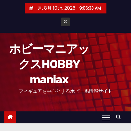
コ
月. 8月 10th, 2026
9:06:34 AM
ン
テ
ン
ツ
へ
ホビーマニアッ
ス
クスHOBBY
キ
ッ
maniax
プ
フィギュアを中心とするホビー系情報サイト