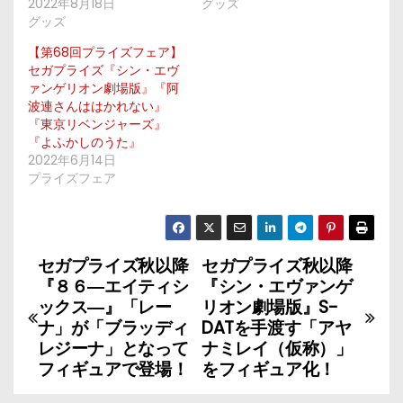
2022年8月18日
グッズ
グッズ
【第68回プライズフェア】
セガプライズ『シン・エヴ
ァンゲリオン劇場版』『阿
波連さんははかれない』
『東京リベンジャーズ』
『よふかしのうた』
2022年6月14日
プライズフェア
セガプライズ秋以降
セガプライズ秋以降
投
『８６―エイティシ
『シン・エヴァンゲ
稿
ックス―』「レー
リオン劇場版』S-
ナ」が「ブラッディ
DATを手渡す「アヤ
ナ
レジーナ」となって
ナミレイ（仮称）」
フィギュアで登場！
をフィギュア化！
ビ