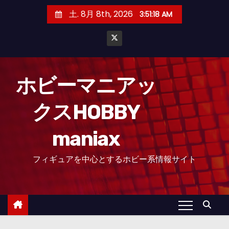
コ
土. 8月 8th, 2026
3:51:19 AM
ン
テ
ン
ツ
へ
ホビーマニアッ
ス
クスHOBBY
キ
ッ
maniax
プ
フィギュアを中心とするホビー系情報サイト