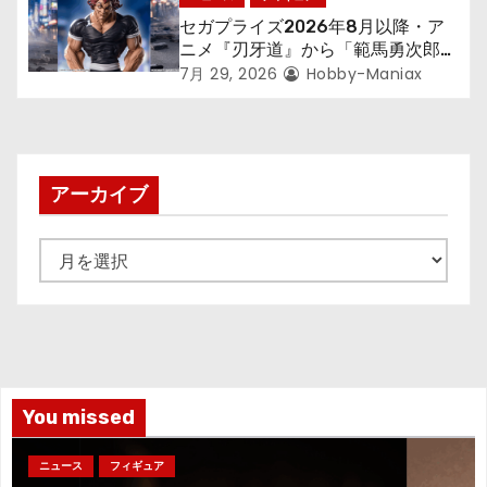
セガプライズ2026年8月以降・ア
ニメ『刃牙道』から「範馬勇次郎」
が登場ッッ!!
7月 29, 2026
Hobby-Maniax
アーカイブ
ア
ー
カ
イ
ブ
You missed
ニュース
フィギュア