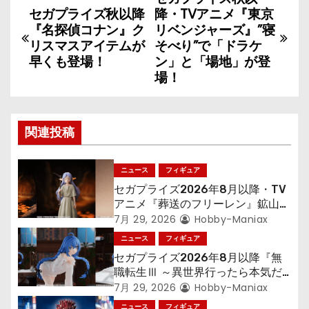
投
セガプライズ秋以降
降・TVアニメ『東京
稿
『名探偵コナン』ク
リベンジャーズ』”寝
リスマスアイテムが
そべり”で「ドラケ
ナ
早くも登場！
ン」と「場地」が登
場！
ビ
ゲ
関連投稿
ー
シ
ニュース
フィギュア
セガプライズ2026年8月以降・TV
ョ
アニメ『葬送のフリーレン』鉱山で
300年働くことになっっちゃった
7月 29, 2026
Hobby-Maniax
ン
「フリーレン」を立体化！
ニュース
フィギュア
セガプライズ2026年8月以降『無
職転生Ⅲ ～異世界行ったら本気だ
す～』から「ロキシー」のフィギュ
7月 29, 2026
Hobby-Maniax
アが登場！
ニュース
フィギュア