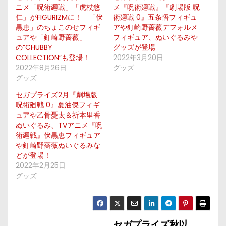
ニメ「呪術廻戦」「虎杖悠
メ『呪術廻戦』『劇場版 呪
仁」がFIGURIZMに！ 「伏
術廻戦 0』五条悟フィギュ
黒恵」のちょこのせフィギ
アや釘崎野薔薇デフォルメ
ュアや「釘崎野薔薇」
フィギュア、ぬいぐるみや
の”CHUBBY
グッズが登場
COLLECTION”も登場！
2022年3月20日
2022年8月26日
グッズ
グッズ
セガプライズ2月『劇場版
呪術廻戦 0』夏油傑フィギ
ュアや乙骨憂太＆祈本里香
ぬいぐるみ、TVアニメ『呪
術廻戦』伏黒恵フィギュア
や釘崎野薔薇ぬいぐるみな
どが登場！
2022年2月25日
グッズ
セガプライズ秋以