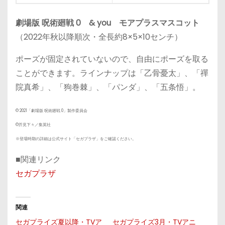
劇場版 呪術廻戦 0 & you モアプラスマスコット
（2022年秋以降順次・全長約8×5×10センチ）
ポーズが固定されていないので、自由にポーズを取る
ことができます。ラインナップは「乙骨憂太」、「禪
院真希」、「狗巻棘」、「パンダ」、「五条悟」。
© 2021「劇場版 呪術廻戦 0」製作委員会
©芥見下々／集英社
※登場時期の詳細は公式サイト「セガプラザ」をご確認ください。
■関連リンク
セガプラザ
関連
セガプライズ夏以降・TVア
セガプライズ3月・TVアニ