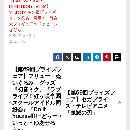
【hololive FIGURE
EXHIBITION in AKIBA】
VTuberたちの最新フィギ
ュアを発表、展示！ 等身
大フィギュアやメッセージ
なども
2025年5月2日
ニュース
【第69回プライズフ
投
ェア】フリュー・ぬ
稿
いぐるみ、グッズ
『初音ミク』『ラブ
【第69回プライズフ
ナ
ライブ！虹ヶ咲学園
ェア】セガプライ
スクールアイドル同
ズ・テレビアニメ
ビ
好会』『Do It
「鬼滅の刃」
Yourself!! -どぅー・
ゲ
いっと・ゆあせる
ふ-』