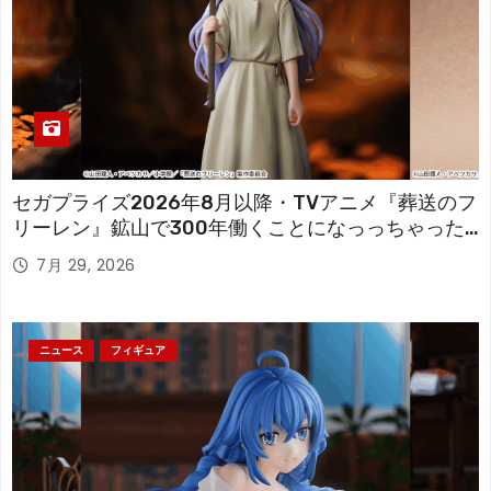
セガプライズ2026年8月以降・TVアニメ『葬送のフ
リーレン』鉱山で300年働くことになっっちゃった
「フリーレン」を立体化！
7月 29, 2026
ニュース
フィギュア