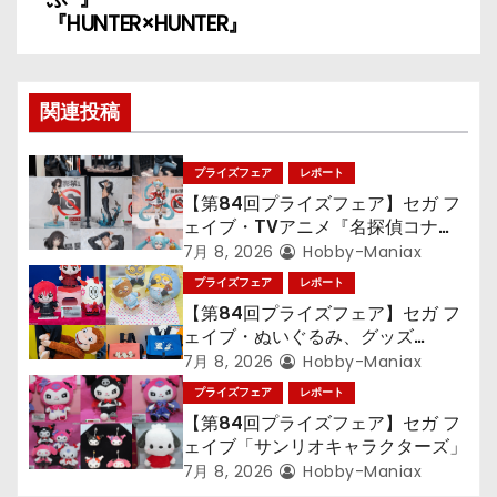
ー
『HUNTER×HUNTER』
シ
ョ
関連投稿
ン
プライズフェア
レポート
【第84回プライズフェア】セガ フ
ェイブ・TVアニメ『名探偵コナ
ン』TVアニメ『呪術廻戦』『〈物
7月 8, 2026
Hobby-Maniax
語〉シリーズ』「初音ミク」
プライズフェア
レポート
【第84回プライズフェア】セガ フ
ェイブ・ぬいぐるみ、グッズ
『LiSA』『ミニオン』『おさるの
7月 8, 2026
Hobby-Maniax
ジョージ』『ポケットモンスター』
プライズフェア
レポート
【第84回プライズフェア】セガ フ
ェイブ「サンリオキャラクターズ」
7月 8, 2026
Hobby-Maniax