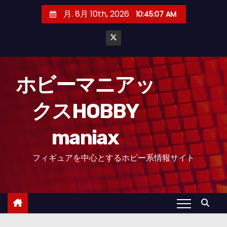
コ
月. 8月 10th, 2026
10:45:09 AM
ン
テ
ン
ツ
へ
ホビーマニアッ
ス
クスHOBBY
キ
ッ
maniax
プ
フィギュアを中心とするホビー系情報サイト