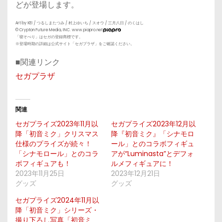
どが登場します。
Art by KEI / つるしまたつみ / 村上ゆいち / スオウ / 三月八日 / のくはし
© Crypton Future Media, INC. www.piapro.net
「寝そべり」はセガの登録商標です。
※登場時期の詳細は公式サイト「セガプラザ」をご確認ください。
■関連リンク
セガプラザ
関連
セガプライズ2023年11月以
セガプライズ2023年12月以
降「初音ミク」クリスマス
降『初音ミク』「シナモロ
仕様のプライズが続々！
ール」とのコラボフィギュ
「シナモロール」とのコラ
アが“Luminasta”とデフォ
ボフィギュアも！
ルメフィギュアに！
2023年11月25日
2023年12月21日
グッズ
グッズ
セガプライズ2024年11月以
降「初音ミク」シリーズ・
撮り下ろし写真「初音ミ