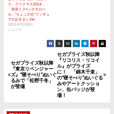
ク」クリスマス2024、
「初音ミク×シナモロー
ル」“ちょこのせ”フィギュ
アのおすましVer.
2024年11月18日
ニュース
セガプライズ秋以降
投
『リコリス・リコイ
セガプライズ秋以降
稿
ル』がプライズ
『東京リベンジャー
に！ 「錦木千束」
ズ』“寝そべり”ぬいぐ
ナ
の“寝そべり”ぬいぐる
るみで「松野千冬」
みやアートクッショ
が登場
ビ
ン、缶バッジが登
場！
ゲ
ー