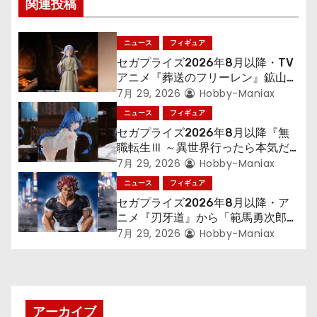
関連投稿
シ
ョ
ニュース
フィギュア
セガプライズ2026年8月以降・TV
ン
アニメ『葬送のフリーレン』鉱山で
300年働くことになっっちゃった
7月 29, 2026
Hobby-Maniax
「フリーレン」を立体化！
ニュース
フィギュア
セガプライズ2026年8月以降『無
職転生Ⅲ ～異世界行ったら本気だ
す～』から「ロキシー」のフィギュ
7月 29, 2026
Hobby-Maniax
アが登場！
ニュース
フィギュア
セガプライズ2026年8月以降・ア
ニメ『刃牙道』から「範馬勇次郎」
が登場ッッ!!
7月 29, 2026
Hobby-Maniax
アーカイブ