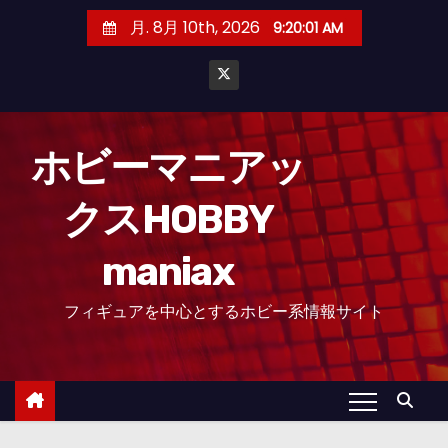
コ
月. 8月 10th, 2026
9:20:02 AM
ン
テ
ン
ツ
へ
ホビーマニアッ
ス
クスHOBBY
キ
ッ
maniax
プ
フィギュアを中心とするホビー系情報サイト