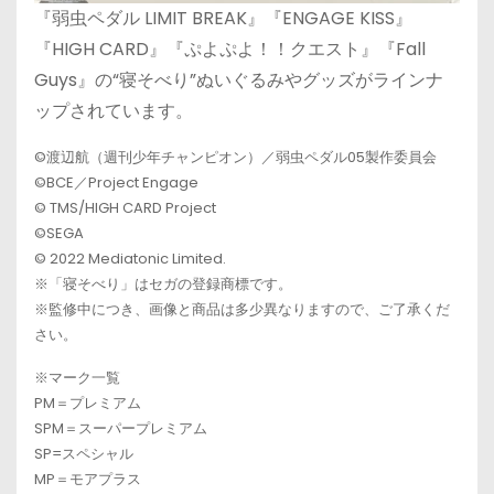
『弱虫ペダル LIMIT BREAK』『ENGAGE KISS』
『HIGH CARD』『ぷよぷよ！！クエスト』『Fall
Guys』の“寝そべり”ぬいぐるみやグッズがラインナ
ップされています。
©渡辺航（週刊少年チャンピオン）／弱虫ペダル05製作委員会
©BCE／Project Engage
© TMS/HIGH CARD Project
©SEGA
© 2022 Mediatonic Limited.
※「寝そべり」はセガの登録商標です。
※監修中につき、画像と商品は多少異なりますので、ご了承くだ
さい。
※マーク一覧
PM＝プレミアム
SPM＝スーパープレミアム
SP=スペシャル
MP＝モアプラス