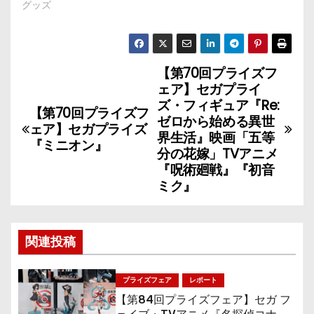
グッズ
【第70回プライズフ
投
ェア】セガプライ
稿
ズ・フィギュア『Re:
【第70回プライズフ
ゼロから始める異世
ェア】セガプライズ
ナ
界生活』映画「五等
『ミニオン』
分の花嫁」TVアニメ
ビ
『呪術廻戦』『初音
ミク』
ゲ
ー
関連投稿
シ
ョ
プライズフェア
レポート
【第84回プライズフェア】セガ フ