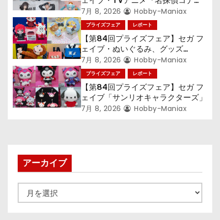
ン
ェイブ・TVアニメ『名探偵コナ
ン』TVアニメ『呪術廻戦』『〈物
7月 8, 2026
Hobby-Maniax
語〉シリーズ』「初音ミク」
プライズフェア
レポート
【第84回プライズフェア】セガ フ
ェイブ・ぬいぐるみ、グッズ
『LiSA』『ミニオン』『おさるの
7月 8, 2026
Hobby-Maniax
ジョージ』『ポケットモンスター』
プライズフェア
レポート
【第84回プライズフェア】セガ フ
ェイブ「サンリオキャラクターズ」
7月 8, 2026
Hobby-Maniax
アーカイブ
ア
ー
カ