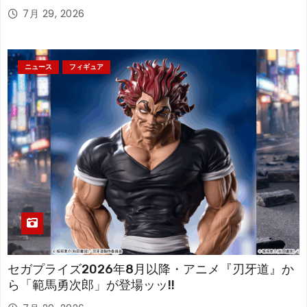
アが登場！
7月 29, 2026
ニュース
フィギュア
セガプライズ2026年8月以降・アニメ『刃牙道』か
ら「範馬勇次郎」が登場ッッ!!