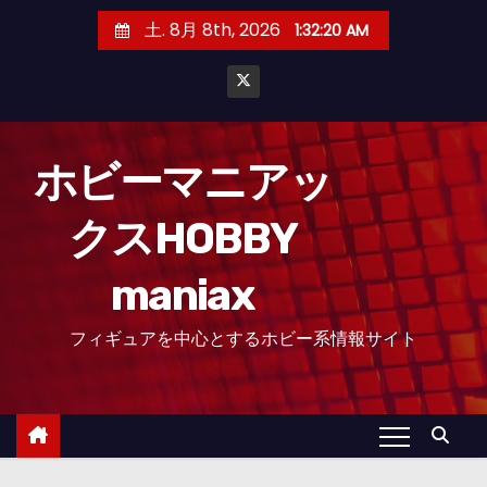
コ
土. 8月 8th, 2026
1:32:21 AM
ン
テ
ン
ツ
へ
ホビーマニアッ
ス
クスHOBBY
キ
ッ
maniax
プ
フィギュアを中心とするホビー系情報サイト