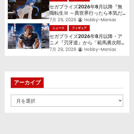
セガプライズ2026年8月以降『無
職転生Ⅲ ～異世界行ったら本気だ
す～』から「ロキシー」のフィギュ
7月 29, 2026
Hobby-Maniax
アが登場！
ニュース
フィギュア
セガプライズ2026年8月以降・ア
ニメ『刃牙道』から「範馬勇次郎」
が登場ッッ!!
7月 29, 2026
Hobby-Maniax
アーカイブ
ア
ー
カ
イ
ブ