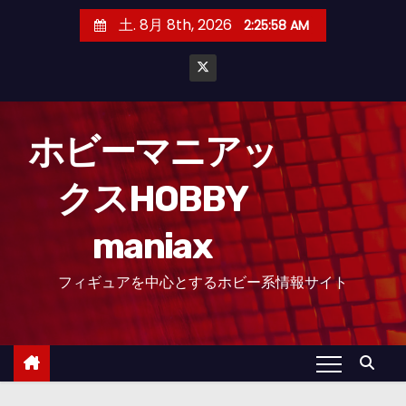
コ
土. 8月 8th, 2026
2:25:59 AM
ン
テ
ン
ツ
へ
ホビーマニアッ
ス
クスHOBBY
キ
ッ
maniax
プ
フィギュアを中心とするホビー系情報サイト