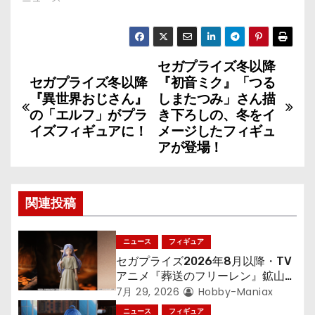
セガプライズ冬以降
投
セガプライズ冬以降
『初音ミク』「つる
稿
『異世界おじさん』
しまたつみ」さん描
の「エルフ」がプラ
き下ろしの、冬をイ
ナ
イズフィギュアに！
メージしたフィギュ
アが登場！
ビ
ゲ
関連投稿
ー
シ
ニュース
フィギュア
セガプライズ2026年8月以降・TV
ョ
アニメ『葬送のフリーレン』鉱山で
300年働くことになっっちゃった
7月 29, 2026
Hobby-Maniax
ン
「フリーレン」を立体化！
ニュース
フィギュア