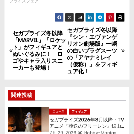
プライズフェア
セガプライズ冬以降
投
セガプライズ冬以降
『シン・エヴァンゲ
「MARVEL」「ロケッ
稿
リオン劇場版』一瞬
ト」がフィギュアと
の白いプラグスーツ
ぬいぐるみに！ ロ
ナ
の「アヤナミレイ
ゴやキャラ入りスニ
（仮称）」をフィギ
ーカーも登場！
ビ
ュア化！
ゲ
ー
関連投稿
シ
ニュース
フィギュア
ョ
セガプライズ2026年8月以降・TV
アニメ『葬送のフリーレン』鉱山で
ン
300年働くことになっっちゃった
7月 29, 2026
Hobby-Maniax