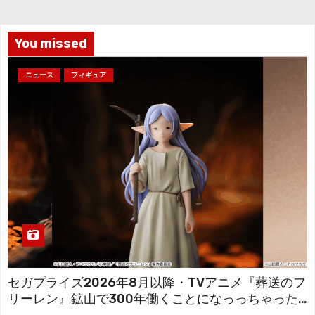
ブ
You missed
ニュース
フィギュア
セガプライズ2026年8月以降・TVアニメ『葬送のフ
リーレン』鉱山で300年働くことになっっちゃった
「フリーレン」を立体化！