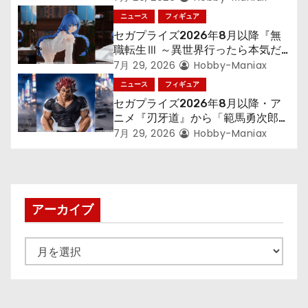
「フリーレン」を立体化！
ニュース
フィギュア
セガプライズ2026年8月以降『無
職転生Ⅲ ～異世界行ったら本気だ
す～』から「ロキシー」のフィギュ
7月 29, 2026
Hobby-Maniax
アが登場！
ニュース
フィギュア
セガプライズ2026年8月以降・ア
ニメ『刃牙道』から「範馬勇次郎」
が登場ッッ!!
7月 29, 2026
Hobby-Maniax
アーカイブ
ア
ー
カ
イ