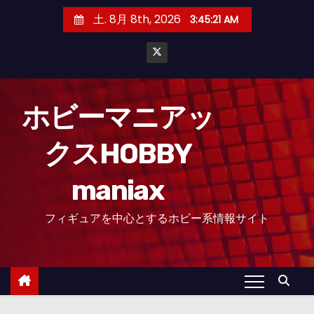
コ
土. 8月 8th, 2026
3:45:22 AM
ン
テ
ン
ツ
へ
ホビーマニアッ
ス
クスHOBBY
キ
ッ
maniax
プ
フィギュアを中心とするホビー系情報サイト