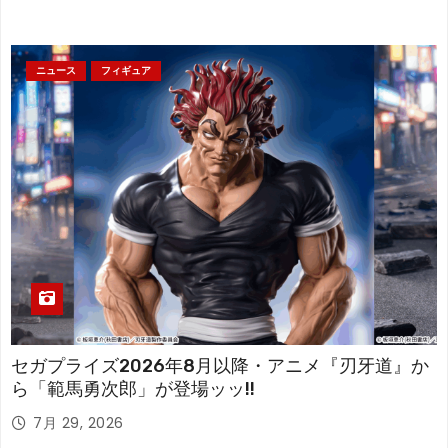
ニュース
フィギュア
セガプライズ2026年8月以降・アニメ『刃牙道』か
ら「範馬勇次郎」が登場ッッ!!
7月 29, 2026