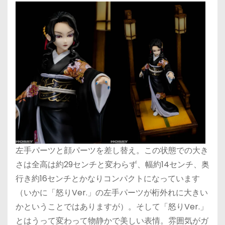
左手パーツと顔パーツを差し替え。この状態での大き
さは全高は約29センチと変わらず、幅約14センチ、奥
行き約16センチとかなりコンパクトになっています
（いかに「怒りVer.」の左手パーツが桁外れに大きい
かということではありますが）。そして「怒りVer.」
とはうって変わって物静かで美しい表情。雰囲気がガ