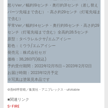
怒りVer／幅約19センチ・奥行約31センチ（差し替え
パーツ先端まで含む）・高さ約29センチ（灯篭先端ま
で含む）
平常Ver／幅約14センチ・奥行約16センチ・高さ約29
センチ（灯篭先端まで含む）全高約28.5センチ
原型：タベラレルクサ/エムアイシー
彩色：ミウラ/エムアイシー
発売元：株式会社セガ
価格：38,280円(税込)
予約受付期間：2022年12月15日～2023年2月12日
お届け時期：2023年12月予定
※写真は塗装見本品です
©吾峠呼世晴／集英社・アニプレックス・ufotable
■関連リンク
S-FIRE