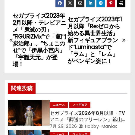
セガプライズ2023年
投
セガプライズ2023年1
2月以降・テレビアニ
月以降『Re:ゼロから
稿
メ「鬼滅の刃」
始める異世界生活』
“FIGURIZMα”で「竈門
新フィギュアブラン
ナ
炭治郎」、“ちょこの
ド“Luminasta”で
せ”で「伊黒小芭内」
「ラム」と「レム」
ビ
「宇髄天元」が登
がペンギン姿に！
場！
ゲ
ー
関連投稿
シ
ョ
ニュース
フィギュア
セガプライズ2026年8月以降・TV
ン
アニメ『葬送のフリーレン』鉱山で
300年働くことになっっちゃった
7月 29, 2026
Hobby-Maniax
「フリーレン」を立体化！
ニュース
フィギュア