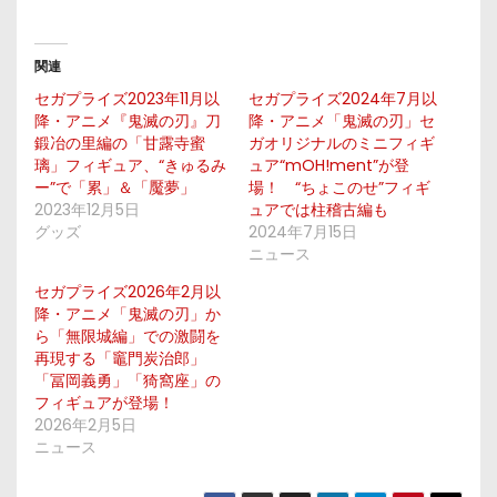
関連
セガプライズ2023年11月以
セガプライズ2024年7月以
降・アニメ『鬼滅の刃』刀
降・アニメ「鬼滅の刃」セ
鍛冶の里編の「甘露寺蜜
ガオリジナルのミニフィギ
璃」フィギュア、“きゅるみ
ュア“mOH!ment”が登
ー”で「累」＆「魘夢」
場！ “ちょこのせ”フィギ
2023年12月5日
ュアでは柱稽古編も
グッズ
2024年7月15日
ニュース
セガプライズ2026年2月以
降・アニメ「鬼滅の刃」か
ら「無限城編」での激闘を
再現する「竈門炭治郎」
「冨岡義勇」「猗窩座」の
フィギュアが登場！
2026年2月5日
ニュース