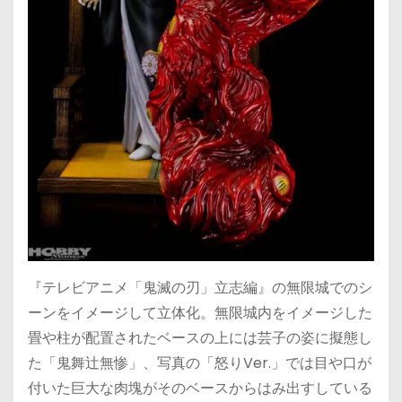
『テレビアニメ「鬼滅の刃」立志編』の無限城でのシ
ーンをイメージして立体化。無限城内をイメージした
畳や柱が配置されたベースの上には芸子の姿に擬態し
た「鬼舞辻󠄀無惨」、写真の「怒りVer.」では目や口が
付いた巨大な肉塊がそのベースからはみ出すしている