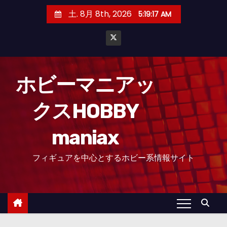
コ
土. 8月 8th, 2026
5:19:18 AM
ン
テ
ン
ツ
へ
ホビーマニアッ
ス
クスHOBBY
キ
ッ
maniax
プ
フィギュアを中心とするホビー系情報サイト