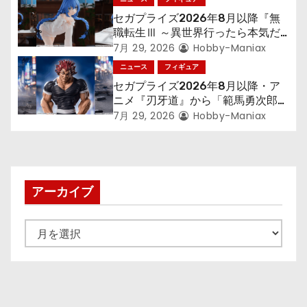
セガプライズ2026年8月以降『無
職転生Ⅲ ～異世界行ったら本気だ
す～』から「ロキシー」のフィギュ
7月 29, 2026
Hobby-Maniax
アが登場！
ニュース
フィギュア
セガプライズ2026年8月以降・ア
ニメ『刃牙道』から「範馬勇次郎」
が登場ッッ!!
7月 29, 2026
Hobby-Maniax
アーカイブ
ア
ー
カ
イ
ブ