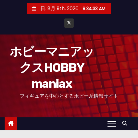
コ
日. 8月 9th, 2026
9:34:35 AM
ン
テ
ン
ツ
へ
ホビーマニアッ
ス
クスHOBBY
キ
ッ
maniax
プ
フィギュアを中心とするホビー系情報サイト