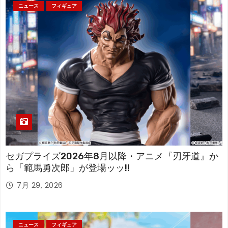
ニュース
フィギュア
セガプライズ2026年8月以降・アニメ『刃牙道』か
ら「範馬勇次郎」が登場ッッ!!
7月 29, 2026
ニュース
フィギュア