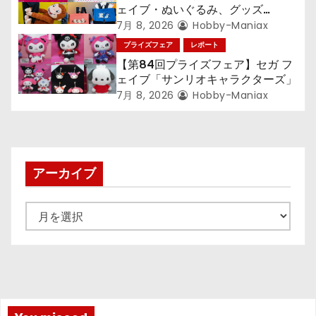
ェイブ・ぬいぐるみ、グッズ
『LiSA』『ミニオン』『おさるの
7月 8, 2026
Hobby-Maniax
ジョージ』『ポケットモンスター』
プライズフェア
レポート
【第84回プライズフェア】セガ フ
ェイブ「サンリオキャラクターズ」
7月 8, 2026
Hobby-Maniax
アーカイブ
ア
ー
カ
イ
ブ