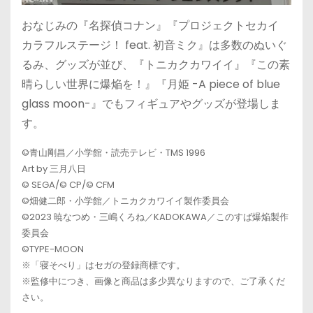
おなじみの『名探偵コナン』『プロジェクトセカイ
カラフルステージ！ feat. 初音ミク』は多数のぬいぐ
るみ、グッズが並び、『トニカクカワイイ』『この素
晴らしい世界に爆焔を！』『月姫 -A piece of blue
glass moon-』でもフィギュアやグッズが登場しま
す。
©青山剛昌／小学館・読売テレビ・TMS 1996
Art by 三月八日
© SEGA/© CP/© CFM
©畑健二郎・小学館／トニカクカワイイ製作委員会
©2023 暁なつめ・三嶋くろね／KADOKAWA／このすば爆焔製作
委員会
©TYPE-MOON
※「寝そべり」はセガの登録商標です。
※監修中につき、画像と商品は多少異なりますので、ご了承くだ
さい。