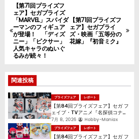
【第71回プライズフ
投
ェア】セガプライズ
稿
「MARVEL」スパイダ
【第71回プライズフ
ーマンのフィギュア
ェア】セガプライ
ナ
が登場！ 「ディズ
ズ・映画「五等分の
ニー」「ピクサー」
花嫁」『初音ミク』
ビ
人気キャラのぬいぐ
るみが続々！
ゲ
ー
関連投稿
シ
ョ
プライズフェア
レポート
【第84回プライズフェア】セガ フ
ン
ェイブ・TVアニメ『名探偵コナ
ン』TVアニメ『呪術廻戦』『〈物
7月 8, 2026
Hobby-Maniax
語〉シリーズ』「初音ミク」
プライズフェア
レポート
【第84回プライズフェア】セガ フ