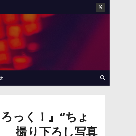
せ
・ろっく！』“ちょ
！ 撮り下ろし写真