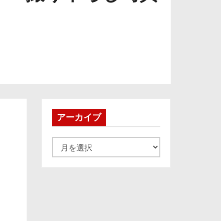
アーカイブ
ア
ー
カ
イ
ブ