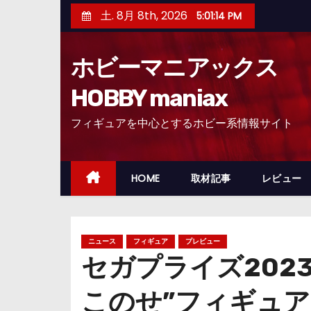
コ
土. 8月 8th, 2026
5:01:15 PM
ン
テ
ホビーマニアックス
ン
ツ
HOBBY maniax
へ
フィギュアを中心とするホビー系情報サイト
ス
キ
ッ
HOME
取材記事
レビュー
プ
ニュース
フィギュア
プレビュー
セガプライズ202
このせ”フィギュ