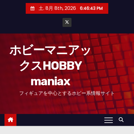
コ
土. 8月 8th, 2026
6:46:43 PM
ン
テ
ン
ツ
へ
ホビーマニアッ
ス
クスHOBBY
キ
ッ
maniax
プ
フィギュアを中心とするホビー系情報サイト