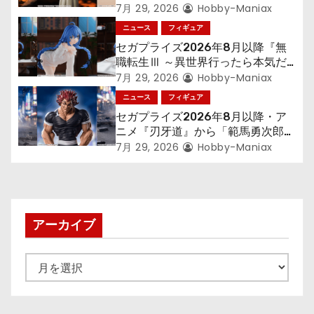
ョ
300年働くことになっっちゃった
7月 29, 2026
Hobby-Maniax
「フリーレン」を立体化！
ニュース
フィギュア
ン
セガプライズ2026年8月以降『無
職転生Ⅲ ～異世界行ったら本気だ
す～』から「ロキシー」のフィギュ
7月 29, 2026
Hobby-Maniax
アが登場！
ニュース
フィギュア
セガプライズ2026年8月以降・ア
ニメ『刃牙道』から「範馬勇次郎」
が登場ッッ!!
7月 29, 2026
Hobby-Maniax
アーカイブ
ア
ー
カ