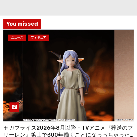
イ
ブ
You missed
ニュース
フィギュア
セガプライズ2026年8月以降・TVアニメ『葬送のフ
リーレン』鉱山で300年働くことになっっちゃった