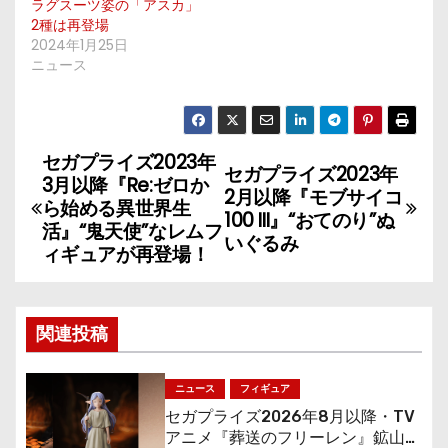
ラグスーツ姿の「アスカ」
2種は再登場
2024年1月25日
ニュース
セガプライズ2023年
投
セガプライズ2023年
3月以降『Re:ゼロか
2月以降『モブサイコ
稿
ら始める異世界生
100 III』“おてのり”ぬ
活』“鬼天使”なレムフ
いぐるみ
ナ
ィギュアが再登場！
ビ
ゲ
関連投稿
ー
ニュース
フィギュア
シ
セガプライズ2026年8月以降・TV
アニメ『葬送のフリーレン』鉱山で