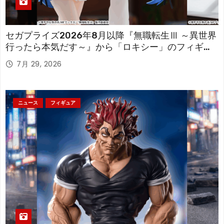
セガプライズ2026年8月以降『無職転生Ⅲ ～異世界
行ったら本気だす～』から「ロキシー」のフィギュ
アが登場！
7月 29, 2026
ニュース
フィギュア