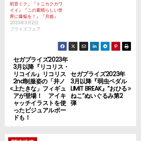
初音ミク』『トニカクカワ
イイ』『この素晴らしい世
界に爆焔を！』『月姫』
2023年3月2日
プライズフェア
セガプライズ2023年
投
3月以降『リコリス・
稿
リコイル』リコリス
セガプライズ2023年
2nd制服姿の「井ノ
3月以降『弱虫ペダル
ナ
上たきな」フィギュ
LIMIT BREAK』”おひる
アが登場！ アイキ
ねこ”ぬいぐるみ第2
ビ
ャッチイラストを使
弾
ったビジュアルボー
ゲ
ドも！
ー