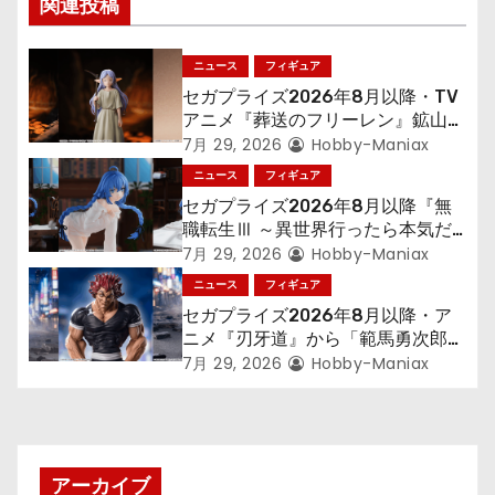
シ
関連投稿
ョ
ニュース
フィギュア
ン
セガプライズ2026年8月以降・TV
アニメ『葬送のフリーレン』鉱山で
300年働くことになっっちゃった
7月 29, 2026
Hobby-Maniax
「フリーレン」を立体化！
ニュース
フィギュア
セガプライズ2026年8月以降『無
職転生Ⅲ ～異世界行ったら本気だ
す～』から「ロキシー」のフィギュ
7月 29, 2026
Hobby-Maniax
アが登場！
ニュース
フィギュア
セガプライズ2026年8月以降・ア
ニメ『刃牙道』から「範馬勇次郎」
が登場ッッ!!
7月 29, 2026
Hobby-Maniax
アーカイブ