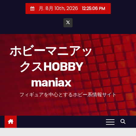
コ
月. 8月 10th, 2026
12:25:07 PM
ン
テ
ン
ツ
へ
ホビーマニアッ
ス
クスHOBBY
キ
ッ
maniax
プ
フィギュアを中心とするホビー系情報サイト