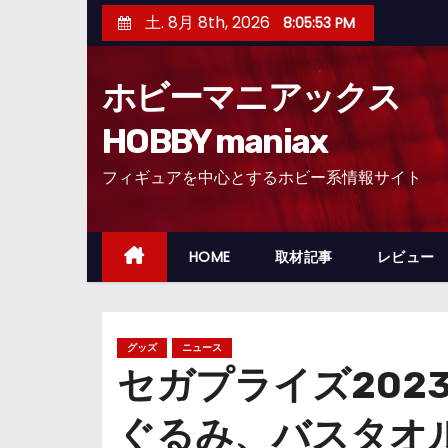
コ
土. 8月 8th, 2026
8:05:54 PM
ン
テ
ホビーマニアックス
ン
ツ
HOBBY maniax
へ
フィギュアを中心とするホビー系情報サイト
ス
キ
ッ
HOME
取材記事
レビュー
プ
グッズ
ニュース
セガプライズ2023
ぐるみ、バスタオ