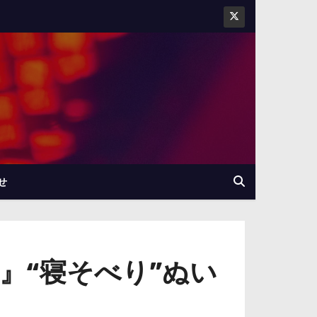
せ
ss』“寝そべり”ぬい