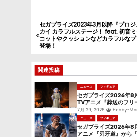
セガプライズ2023年3月以降『プロ
投
カイ カラフルステージ！ feat. 初音
稿
コットやクッションなどカラフルなプ
登場！
ナ
ビ
関連投稿
ゲ
ニュース
フィギュア
ー
セガプライズ2026年8
シ
TVアニメ『葬送のフリ
ン』鉱山で300年働く
7月 29, 2026
Hobby-Ma
ョ
っっちゃった「フリー
ニュース
フィギュア
立体化！
セガプライズ2026年8
ン
アニメ『刃牙道』から