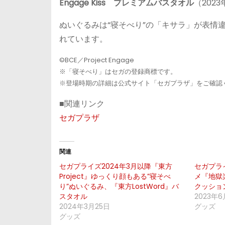
Engage Kiss プレミアムバスタオル
（202
ぬいぐるみは“寝そべり”の「キサラ」が表情
れています。
©BCE／Project Engage
※「寝そべり」はセガの登録商標です。
※登場時期の詳細は公式サイト「セガプラザ」をご確認
■関連リンク
セガプラザ
関連
セガプライズ2024年3月以降『東方
セガプライ
Project』ゆっくり顔もある”寝そべ
メ『地獄
り”ぬいぐるみ、『東方LostWord』バ
クッショ
スタオル
2023年6
2024年3月25日
グッズ
グッズ