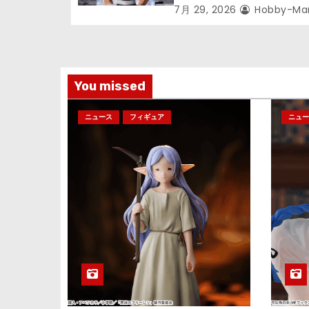
次郎」が登場ッッ!!
7月 29, 2026
Hobby-Ma
You missed
ニュース
フィギュア
ニュー