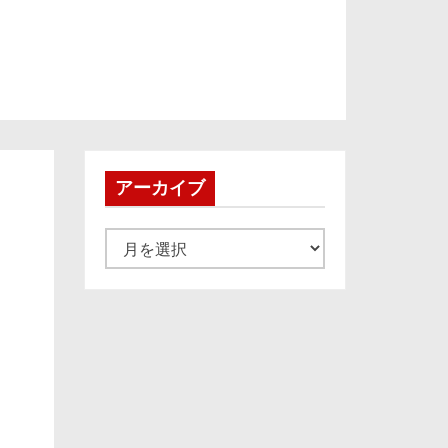
アーカイブ
ア
ー
カ
イ
ブ