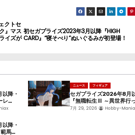
ジェクトセ
ミク』マス
初セガプライズ2023年3月以降『HIGH
ライズが
CARD』“寝そべり”ぬいぐるみが初登場！
ニュース
フィギュア
月以降・
セガプライズ2026年8月
ーレ
『無職転生Ⅲ ～異世界行
ことにな
本気だす～』から「ロキシ
niax
7月 29, 2026
Hobby-Mania
レン」を
のフィギュアが登場！
月以降・
「範馬勇