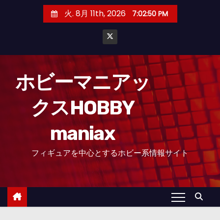
コ
火. 8月 11th, 2026
7:02:53 PM
ン
テ
ン
ツ
へ
ホビーマニアッ
ス
クスHOBBY
キ
ッ
maniax
プ
フィギュアを中心とするホビー系情報サイト