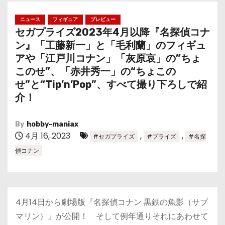
ニュース
フィギュア
プレビュー
セガプライズ2023年4月以降『名探偵コナ
ン』「工藤新一」と「毛利蘭」のフィギュ
アや「江戸川コナン」「灰原哀」の”ちょ
このせ”、「赤井秀一」の“ちょこの
せ”と“Tip’n’Pop”、すべて撮り下ろしで紹
介！
By
hobby-maniax
4月 16, 2023
,
,
#セガプライズ
#プライズ
#名探
偵コナン
4月14日から劇場版『名探偵コナン 黒鉄の魚影（サブ
マリン）』が公開！ そして例年通りそれにあわせて