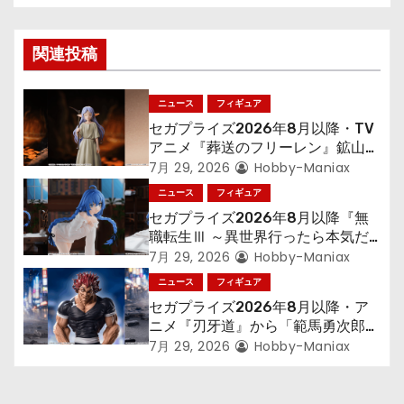
ー
シ
関連投稿
ョ
ニュース
フィギュア
ン
セガプライズ2026年8月以降・TV
アニメ『葬送のフリーレン』鉱山で
300年働くことになっっちゃった
7月 29, 2026
Hobby-Maniax
「フリーレン」を立体化！
ニュース
フィギュア
セガプライズ2026年8月以降『無
職転生Ⅲ ～異世界行ったら本気だ
す～』から「ロキシー」のフィギュ
7月 29, 2026
Hobby-Maniax
アが登場！
ニュース
フィギュア
セガプライズ2026年8月以降・ア
ニメ『刃牙道』から「範馬勇次郎」
が登場ッッ!!
7月 29, 2026
Hobby-Maniax