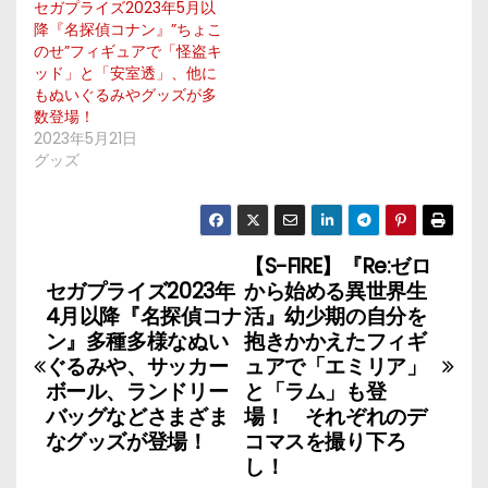
セガプライズ2023年5月以
降『名探偵コナン』”ちょこ
のせ”フィギュアで「怪盗キ
ッド」と「安室透」、他に
もぬいぐるみやグッズが多
数登場！
2023年5月21日
グッズ
【S-FIRE】『Re:ゼロ
投
セガプライズ2023年
から始める異世界生
稿
4月以降『名探偵コナ
活』幼少期の自分を
ン』多種多様なぬい
抱きかかえたフィギ
ナ
ぐるみや、サッカー
ュアで「エミリア」
ボール、ランドリー
と「ラム」も登
ビ
バッグなどさまざま
場！ それぞれのデ
なグッズが登場！
コマスを撮り下ろ
ゲ
し！