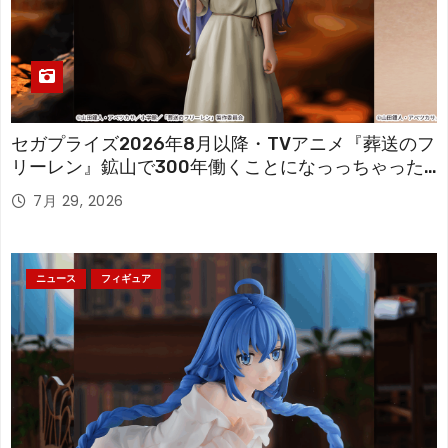
セガプライズ2026年8月以降・TVアニメ『葬送のフ
リーレン』鉱山で300年働くことになっっちゃった
「フリーレン」を立体化！
7月 29, 2026
ニュース
フィギュア