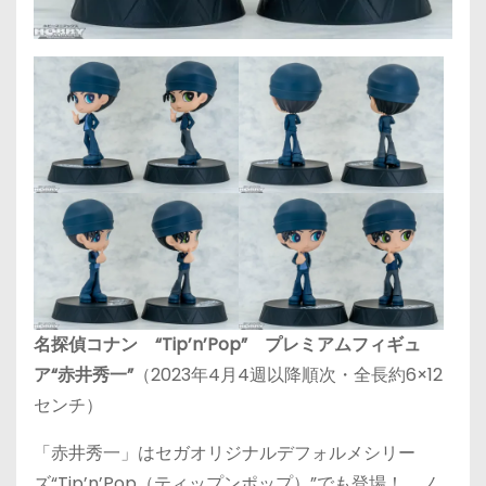
名探偵コナン “Tip’n’Pop” プレミアムフィギュ
ア“赤井秀一”
（2023年4月4週以降順次・全長約6×12
センチ）
「赤井秀一」はセガオリジナルデフォルメシリー
ズ“Tip’n’Pop（ティップンポップ）”でも登場！ ノ