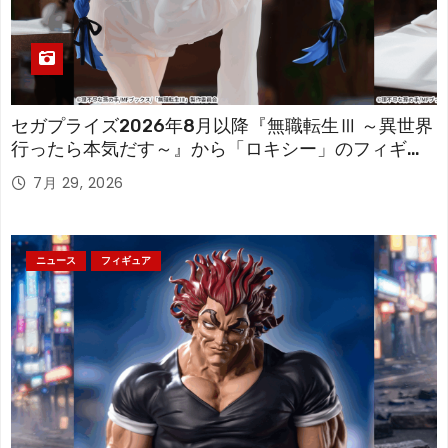
セガプライズ2026年8月以降『無職転生Ⅲ ～異世界
行ったら本気だす～』から「ロキシー」のフィギュ
アが登場！
7月 29, 2026
ニュース
フィギュア