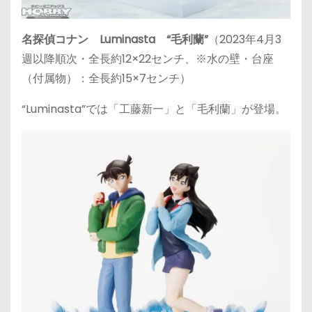
名探偵コナン Luminasta “毛利蘭”
（2023年4月3
週以降順次・全長約12×22センチ、※水の壁・台座
（付属物）：全長約15×7センチ）
“Luminasta”では「工藤新一」と「毛利蘭」が登場。