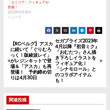
「エミリア」フィギュアが
登場！
2023年9月18日
ニュース
セガプライズ2023年
投
【RCベルグ】アスカ
4月以降『初音ミク』
に続いて「ぐりむろ
稿
「おむたつ」さん描
っく！版綾波レイ」
き下ろしイラストを
がレジンキットで登
ナ
フィギュア化！
場＆「アスカ」も再
「シナモロール」と
登場！ 予約締め切
ビ
のコラボアイテム
りは4月30日
も！
ゲ
ー
関連投稿
シ