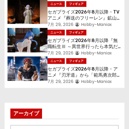
ョ
ニュース
フィギュア
セガプライズ2026年8月以降・TV
ン
アニメ『葬送のフリーレン』鉱山で
300年働くことになっっちゃった
7月 29, 2026
Hobby-Maniax
「フリーレン」を立体化！
ニュース
フィギュア
セガプライズ2026年8月以降『無
職転生Ⅲ ～異世界行ったら本気だ
す～』から「ロキシー」のフィギュ
7月 29, 2026
Hobby-Maniax
アが登場！
ニュース
フィギュア
セガプライズ2026年8月以降・ア
ニメ『刃牙道』から「範馬勇次郎」
が登場ッッ!!
7月 29, 2026
Hobby-Maniax
アーカイブ
ア