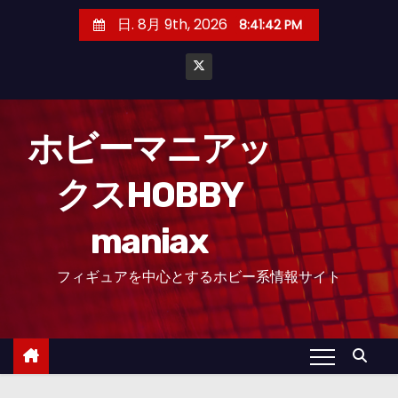
コ
日. 8月 9th, 2026
8:41:44 PM
ン
テ
ン
ツ
へ
ホビーマニアッ
ス
クスHOBBY
キ
ッ
maniax
プ
フィギュアを中心とするホビー系情報サイト