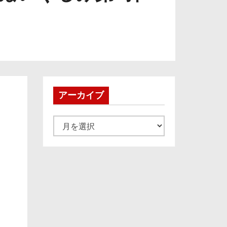
アーカイブ
ア
ー
カ
イ
ブ