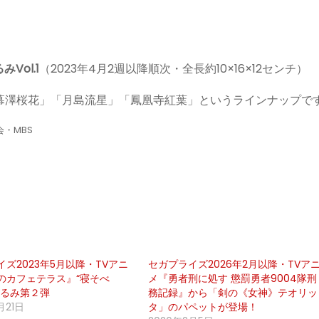
ol.1
（2023年4月2週以降順次・全長約10×16×12センチ）
「幕澤桜花」「月島流星」「鳳凰寺紅葉」というラインナップで
・MBS
ズ2023年5月以降・TVアニ
セガプライズ2026年2月以降・TVア
のカフェテラス』“寝そべ
メ『勇者刑に処す 懲罰勇者9004隊刑
ぐるみ第２弾
務記録』から「剣の《女神》テオリッ
月21日
タ」のパペットが登場！