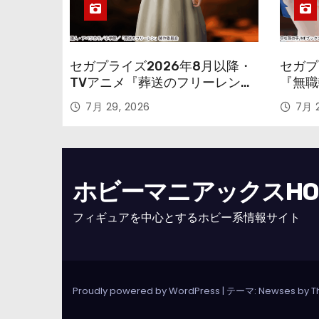
セガプライズ2026年8月以降・
セガプ
TVアニメ『葬送のフリーレン』
『無職
鉱山で300年働くことになっっ
本気だ
7月 29, 2026
7月 2
ちゃった「フリーレン」を立体
のフィ
化！
ホビーマニアックスHOBB
フィギュアを中心とするホビー系情報サイト
Proudly powered by WordPress
|
テーマ: Newses by
T