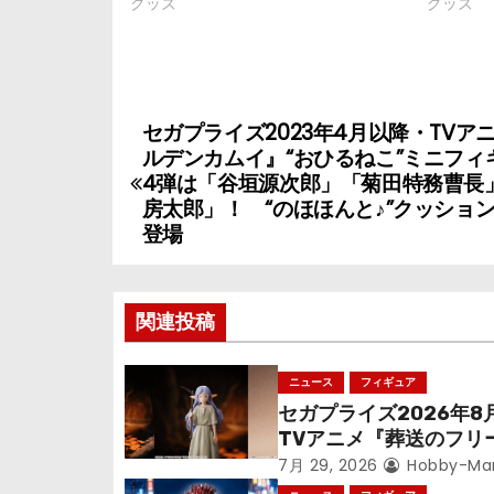
グッズ
グッズ
セガプライズ2023年4月以降・TVア
投
ルデンカムイ』“おひるねこ”ミニフィ
稿
4弾は「谷垣源次郎」「菊田特務曹長
房太郎」！ “のほほんと♪”クッショ
ナ
登場
ビ
ゲ
関連投稿
ー
ニュース
フィギュア
シ
セガプライズ2026年8
TVアニメ『葬送のフリ
ョ
ン』鉱山で300年働く
7月 29, 2026
Hobby-Ma
っっちゃった「フリー