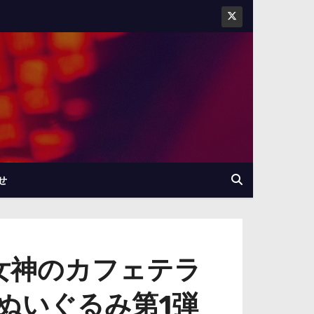
せ
『女神のカフェテラ
ぬいぐるみ第1弾