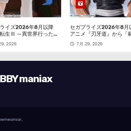
ライズ2026年8月以降
セガプライズ2026年8月
転生Ⅲ ～異世界行ったら
アニメ『刃牙道』から「
す～』から「ロキシー」
次郎」が登場ッッ!!
9, 2026
7月 29, 2026
ギュアが登場！
Y maniax
hemeansar
。