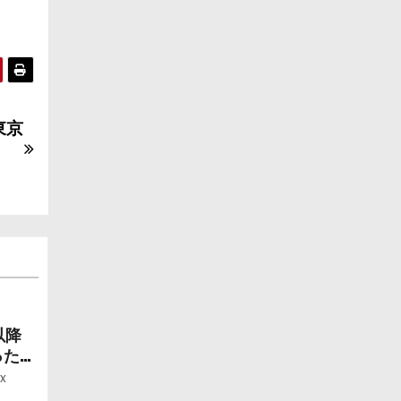
東京
！
以降
ったら
ー」
x