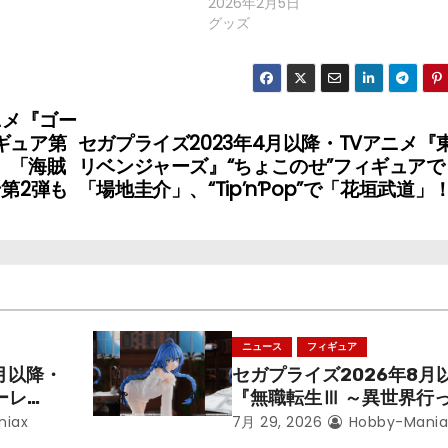
2026年2月5日
グッズ
ニメ『ゴー
ギュア第
セガプライズ2023年4月以降・TVアニメ『
」「海賊
リベンジャーズ』“ちょこのせ”フィギュアで
ン第2弾も
「場地圭介」、“Tip’n’Pop”で「花垣武道」
ニュース
フィギュア
月以降・
セガプライズ2026年8月
ーレ
『無職転生Ⅲ ～異世界行
ことにな
本気だす～』から「ロキシ
niax
7月 29, 2026
Hobby-Mania
レン」を
のフィギュアが登場！