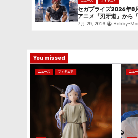
ニュース
フィギュア
ン
立体化！
セガプライズ2026年8
アニメ『刃牙道』から
次郎」が登場ッッ!!
7月 29, 2026
Hobby-Ma
You missed
ニュース
フィギュア
ニュー