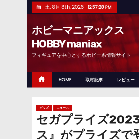
コ
土. 8月 8th, 2026
12:57:29 PM
ン
テ
ホビーマニアックス
ン
ツ
HOBBY maniax
へ
フィギュアを中心とするホビー系情報サイト
ス
キ
ッ
HOME
取材記事
レビュー
プ
グッズ
ニュース
セガプライズ202
ス』がプライズで登