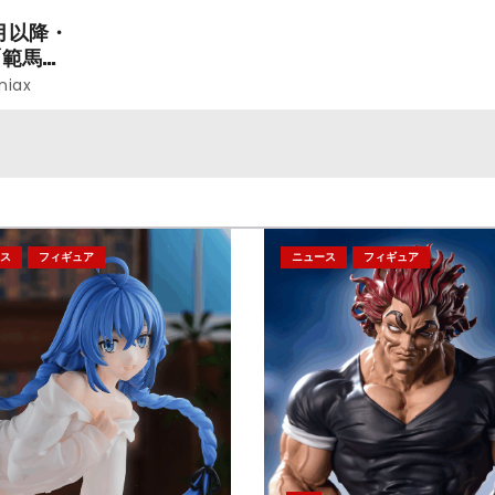
月以降・
「範馬勇
niax
ス
フィギュア
ニュース
フィギュア