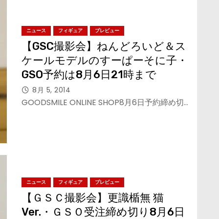
ニュース
フィギュア
プレビュー
【GSC撮影会】ねんどろいど＆ス
ケールモデルのすーぱーそに子・
GSO予約は8月6日21時まで
8月 5, 2014
GOODSMILE ONLINE SHOP8月6日予約締め切…
ニュース
フィギュア
プレビュー
【ＧＳＣ撮影会】更識楯無 猫
Ver.・ＧＳＯ受注締め切り8月6日