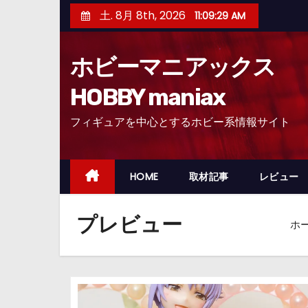
コ
土. 8月 8th, 2026
11:09:30 AM
ン
テ
ホビーマニアックス
ン
ツ
HOBBY maniax
へ
フィギュアを中心とするホビー系情報サイト
ス
キ
ッ
HOME
取材記事
レビュー
プ
プレビュー
ホ