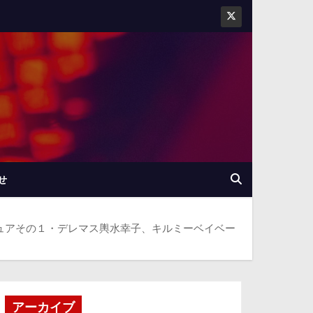
せ
ギュアその１・デレマス輿水幸子、キルミーベイベー
アーカイブ