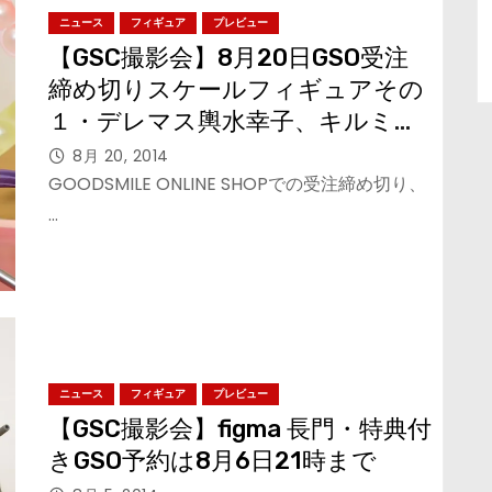
ニュース
フィギュア
プレビュー
【GSC撮影会】8月20日GSO受注
締め切りスケールフィギュアその
１・デレマス輿水幸子、キルミー
ベイベー
8月 20, 2014
GOODSMILE ONLINE SHOPでの受注締め切り、
…
ニュース
フィギュア
プレビュー
【GSC撮影会】figma 長門・特典付
きGSO予約は8月6日21時まで